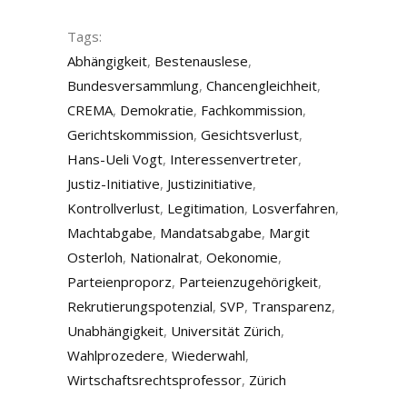
Tags:
Abhängigkeit
,
Bestenauslese
,
Bundesversammlung
,
Chancengleichheit
,
CREMA
,
Demokratie
,
Fachkommission
,
Gerichtskommission
,
Gesichtsverlust
,
Hans-Ueli Vogt
,
Interessenvertreter
,
Justiz-Initiative
,
Justizinitiative
,
Kontrollverlust
,
Legitimation
,
Losverfahren
,
Machtabgabe
,
Mandatsabgabe
,
Margit
Osterloh
,
Nationalrat
,
Oekonomie
,
Parteienproporz
,
Parteienzugehörigkeit
,
Rekrutierungspotenzial
,
SVP
,
Transparenz
,
Unabhängigkeit
,
Universität Zürich
,
Wahlprozedere
,
Wiederwahl
,
Wirtschaftsrechtsprofessor
,
Zürich