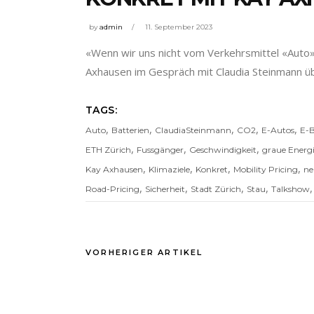
by
admin
11. September 2023
«Wenn wir uns nicht vom Verkehrsmittel «Auto»
Axhausen im Gespräch mit Claudia Steinmann übe
TAGS:
,
,
,
,
,
Auto
Batterien
ClaudiaSteinmann
CO2
E-Autos
E-B
,
,
,
ETH Zürich
Fussgänger
Geschwindigkeit
graue Energ
,
,
,
,
Kay Axhausen
Klimaziele
Konkret
Mobility Pricing
ne
,
,
,
,
Road-Pricing
Sicherheit
Stadt Zürich
Stau
Talkshow
VORHERIGER ARTIKEL