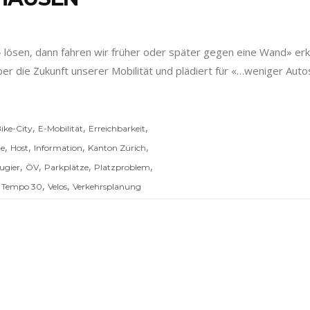
 lösen, dann fahren wir früher oder später gegen eine Wand» er
r die Zukunft unserer Mobilität und plädiert für «…weniger Auto
,
,
,
ike-City
E-Mobilität
Erreichbarkeit
,
,
,
,
ie
Host
Information
Kanton Zürich
,
,
,
,
ugier
ÖV
Parkplätze
Platzproblem
,
,
,
Tempo 30
Velos
Verkehrsplanung