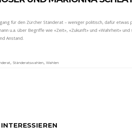
ng für den Zürcher Ständerat – weniger politisch, dafür etwas p
ann u.a. über Begriffe wie «Zeit», «Zukunft» und «Wahrheit» und s
und Anstand.
,
,
nderat
Ständeratswahlen
Wahlen
 INTERESSIEREN