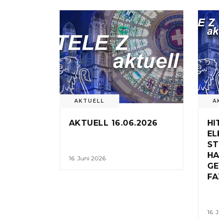
AKTUELL
A
AKTUELL 16.06.2026
HI
EL
ST
HA
16. Juni 2026
GE
FA
16. 