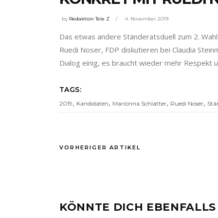
by
Redaktion Tele Z
4. November 2019
Das etwas andere Ständeratsduell zum 2. Wahlga
Ruedi Noser, FDP diskutieren bei Claudia Steinm
Dialog einig, es braucht wieder mehr Respekt 
TAGS:
,
,
,
,
2019
Kandidaten
Marionna Schlatter
Ruedi Noser
Stä
VORHERIGER ARTIKEL
KÖNNTE DICH EBENFALLS