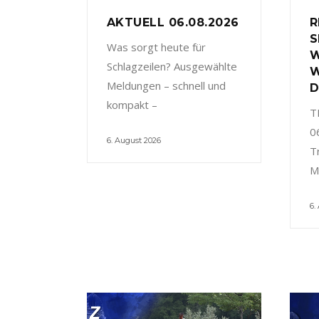
AKTUELL 06.08.2026
R
S
Was sorgt heute für
W
Schlagzeilen? Ausgewählte
W
Meldungen – schnell und
D
kompakt –
T
0
6. August 2026
T
M
6.