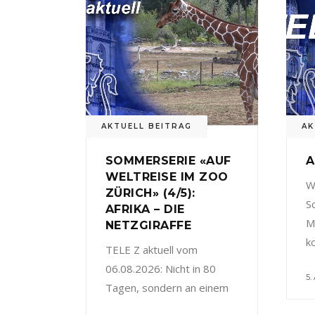
AKTUELL BEITRAG
AK
SOMMERSERIE «AUF
A
WELTREISE IM ZOO
W
ZÜRICH» (4/5):
S
AFRIKA – DIE
M
NETZGIRAFFE
k
TELE Z aktuell vom
06.08.2026: Nicht in 80
5.
Tagen, sondern an einem