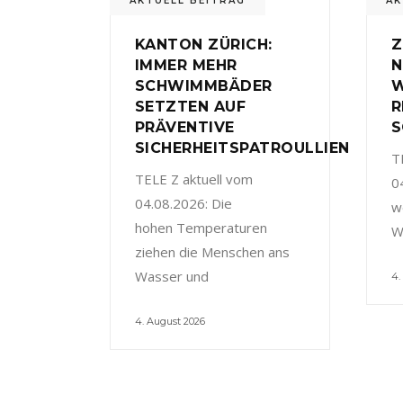
AKTUELL BEITRAG
AK
KANTON ZÜRICH:
Z
IMMER MEHR
N
SCHWIMMBÄDER
W
SETZTEN AUF
R
PRÄVENTIVE
S
SICHERHEITSPATROULLIEN
T
TELE Z aktuell vom
0
04.08.2026: Die
w
hohen Temperaturen
W
ziehen die Menschen ans
Wasser und
4.
4. August 2026