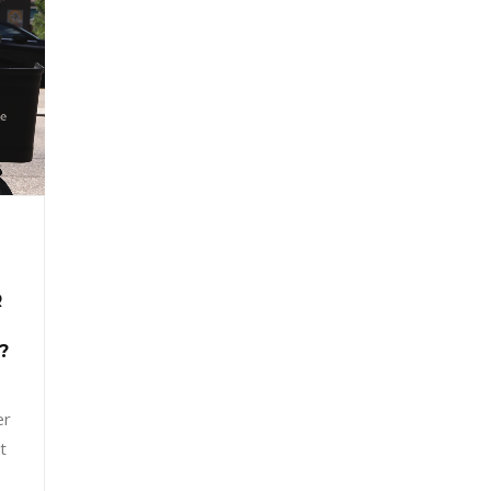
R
?
er
t