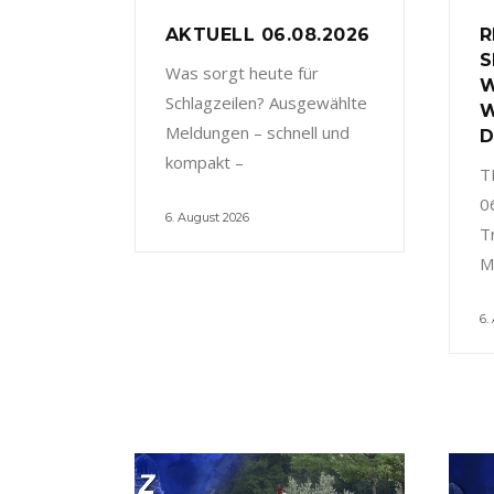
AKTUELL 06.08.2026
R
S
Was sorgt heute für
W
Schlagzeilen? Ausgewählte
W
Meldungen – schnell und
D
kompakt –
T
0
6. August 2026
T
M
6.