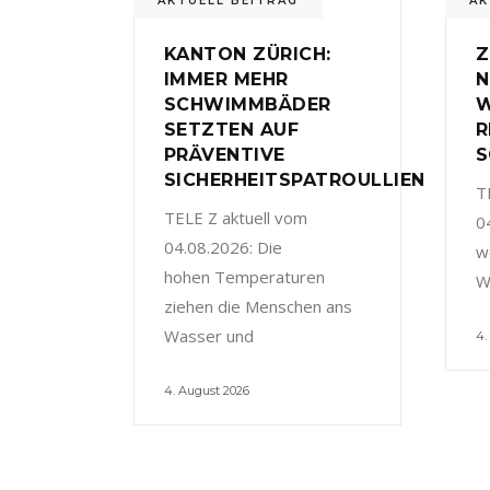
AKTUELL BEITRAG
AK
KANTON ZÜRICH:
Z
IMMER MEHR
N
SCHWIMMBÄDER
W
SETZTEN AUF
R
PRÄVENTIVE
S
SICHERHEITSPATROULLIEN
T
TELE Z aktuell vom
0
04.08.2026: Die
w
hohen Temperaturen
W
ziehen die Menschen ans
Wasser und
4.
4. August 2026