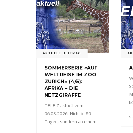
AKTUELL BEITRAG
AK
SOMMERSERIE «AUF
A
WELTREISE IM ZOO
W
ZÜRICH» (4/5):
S
AFRIKA – DIE
M
NETZGIRAFFE
k
TELE Z aktuell vom
06.08.2026: Nicht in 80
5.
Tagen, sondern an einem