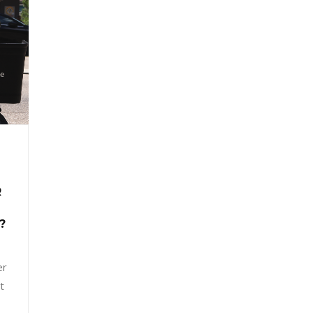
R
?
er
t