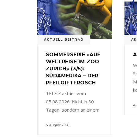
AKTUELL BEITRAG
AK
SOMMERSERIE «AUF
A
WELTREISE IM ZOO
W
ZÜRICH» (3/5):
S
SÜDAMERIKA – DER
M
PFEILGIFTFROSCH
k
TELE Z aktuell vom
05.08.2026: Nicht in 80
4.
Tagen, sondern an einem
5. August 2026