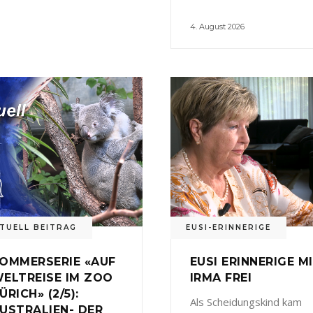
4. August 2026
TUELL BEITRAG
EUSI-ERINNERIGE
OMMERSERIE «AUF
EUSI ERINNERIGE M
ELTREISE IM ZOO
IRMA FREI
ÜRICH» (2/5):
Als Scheidungskind kam
USTRALIEN- DER