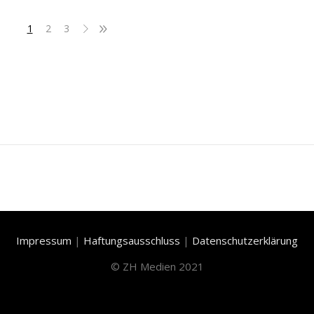
1
2
3
Impressum
|
Haftungsausschluss
|
Datenschutzerklärung
©
ZH Medien 2021