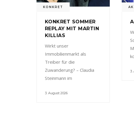
KONKRET
AK
KONKRET SOMMER
A
REPLAY MIT MARTIN
W
KILLIAS
S
Wirkt unser
M
Immobilienmarkt als
k
Treiber für die
Zuwanderung? – Claudia
3.
Steinmann im
3. August 2026