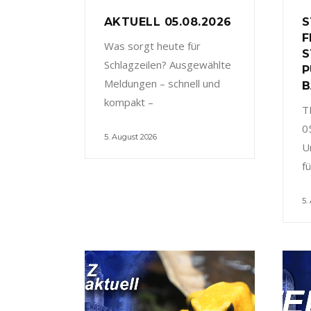
AKTUELL 05.08.2026
S
F
Was sorgt heute für
S
Schlagzeilen? Ausgewählte
P
Meldungen – schnell und
B
kompakt –
T
0
5. August 2026
U
f
5.