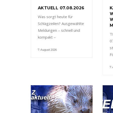
AKTUELL 07.08.2026
K
W
Was sorgt heute für
W
Schlagzeilen? Ausgewählte
M
Meldungen – schnell und
T
kompakt –
0
s
7. August 2026
F
7.