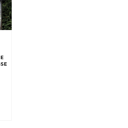
IE
SSE