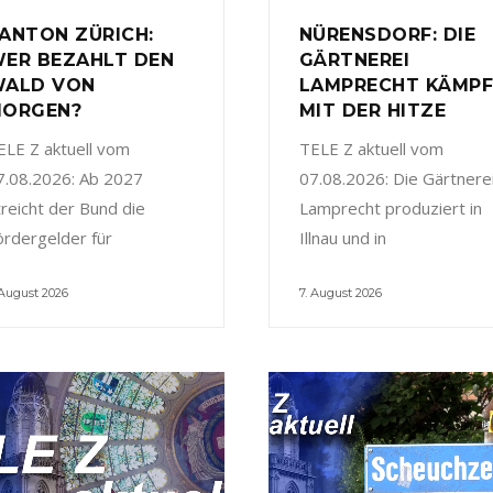
ANTON ZÜRICH:
NÜRENSDORF: DIE
ER BEZAHLT DEN
GÄRTNEREI
ALD VON
LAMPRECHT KÄMP
ORGEN?
MIT DER HITZE
ELE Z aktuell vom
TELE Z aktuell vom
7.08.2026: Ab 2027
07.08.2026: Die Gärtnere
treicht der Bund die
Lamprecht produziert in
ördergelder für
Illnau und in
 August 2026
7. August 2026