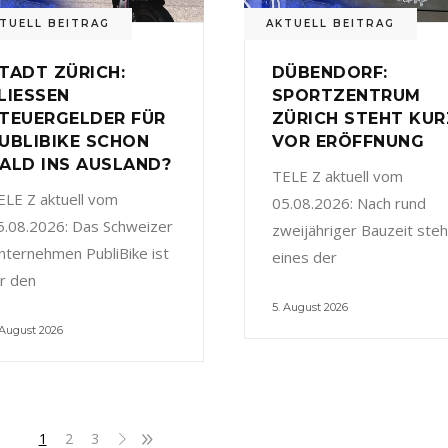
TUELL BEITRAG
AKTUELL BEITRAG
TADT ZÜRICH:
DÜBENDORF:
LIESSEN
SPORTZENTRUM
TEUERGELDER FÜR
ZÜRICH STEHT KUR
UBLIBIKE SCHON
VOR ERÖFFNUNG
ALD INS AUSLAND?
TELE Z aktuell vom
ELE Z aktuell vom
05.08.2026: Nach rund
5.08.2026: Das Schweizer
zweijähriger Bauzeit steh
nternehmen PubliBike ist
eines der
ür den
5. August 2026
 August 2026
1
2
3