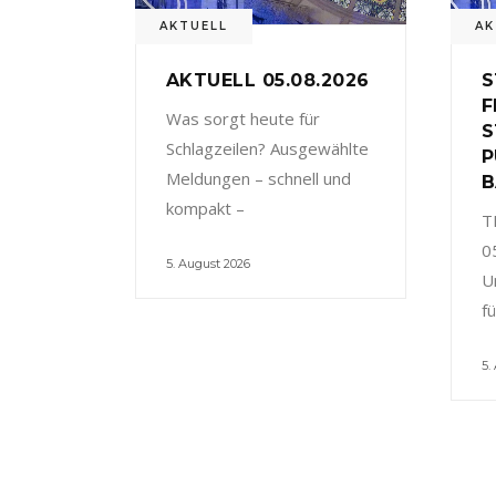
AKTUELL
AK
AKTUELL 05.08.2026
S
F
Was sorgt heute für
S
Schlagzeilen? Ausgewählte
P
Meldungen – schnell und
B
kompakt –
T
0
5. August 2026
U
f
5.