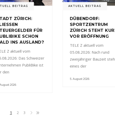
TUELL BEITRAG
AKTUELL BEITRAG
TADT ZÜRICH:
DÜBENDORF:
LIESSEN
SPORTZENTRUM
TEUERGELDER FÜR
ZÜRICH STEHT KUR
UBLIBIKE SCHON
VOR ERÖFFNUNG
ALD INS AUSLAND?
TELE Z aktuell vom
ELE Z aktuell vom
05.08.2026: Nach rund
5.08.2026: Das Schweizer
zweijähriger Bauzeit steh
nternehmen PubliBike ist
eines der
ür den
5. August 2026
 August 2026
1
2
3