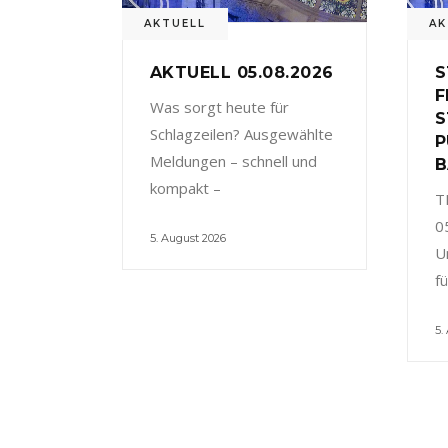
AKTUELL
AK
AKTUELL 05.08.2026
S
F
Was sorgt heute für
S
Schlagzeilen? Ausgewählte
P
Meldungen – schnell und
B
kompakt –
T
0
5. August 2026
U
f
5.