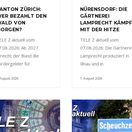
ANTON ZÜRICH:
NÜRENSDORF: DIE
ER BEZAHLT DEN
GÄRTNEREI
ALD VON
LAMPRECHT KÄMP
ORGEN?
MIT DER HITZE
ELE Z aktuell vom
TELE Z aktuell vom
7.08.2026: Ab 2027
07.08.2026: Die Gärtnere
treicht der Bund die
Lamprecht produziert in
ördergelder für
Illnau und in
 August 2026
7. August 2026