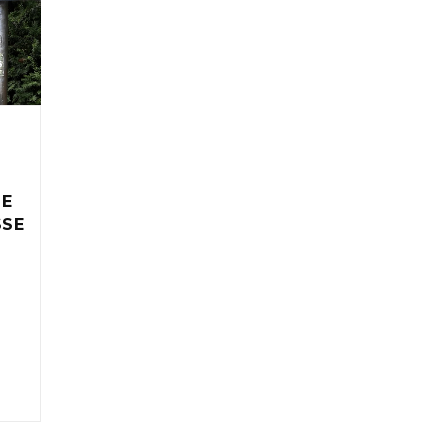
IE
SSE