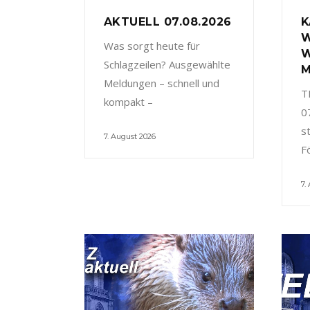
AKTUELL 07.08.2026
K
W
Was sorgt heute für
W
Schlagzeilen? Ausgewählte
M
Meldungen – schnell und
T
kompakt –
0
s
7. August 2026
F
7.