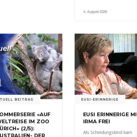
4. August 2026
TUELL BEITRAG
EUSI-ERINNERIGE
OMMERSERIE «AUF
EUSI ERINNERIGE M
ELTREISE IM ZOO
IRMA FREI
ÜRICH» (2/5):
Als Scheidungskind kam
USTRALIEN- DER