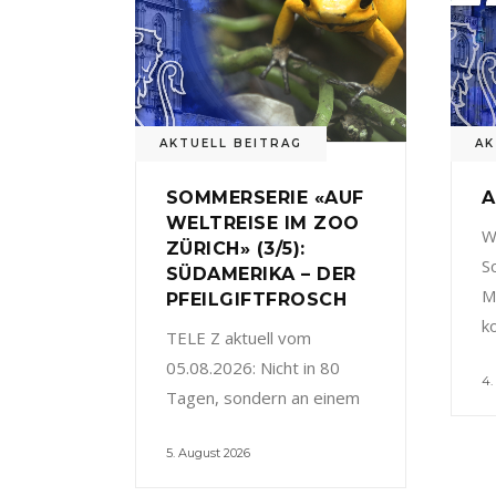
AKTUELL BEITRAG
AK
SOMMERSERIE «AUF
A
WELTREISE IM ZOO
W
ZÜRICH» (3/5):
S
SÜDAMERIKA – DER
M
PFEILGIFTFROSCH
k
TELE Z aktuell vom
05.08.2026: Nicht in 80
4.
Tagen, sondern an einem
5. August 2026