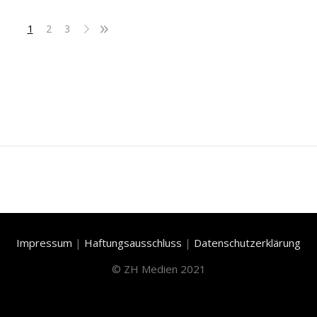
1
2
3
Impressum
|
Haftungsausschluss
|
Datenschutzerklärung
©
ZH Medien 2021