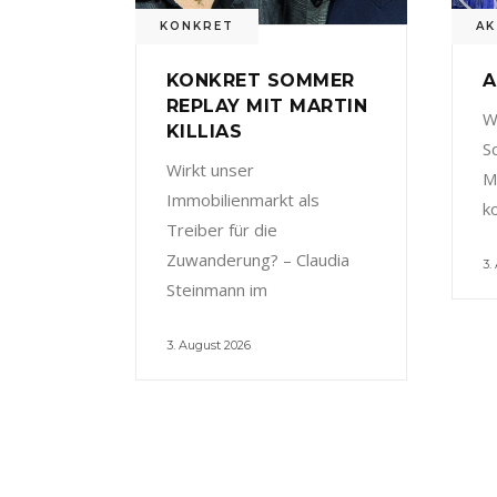
KONKRET
AK
KONKRET SOMMER
A
REPLAY MIT MARTIN
W
KILLIAS
S
Wirkt unser
M
Immobilienmarkt als
k
Treiber für die
Zuwanderung? – Claudia
3.
Steinmann im
3. August 2026