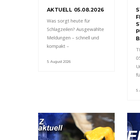
AKTUELL 05.08.2026
S
F
Was sorgt heute für
S
Schlagzeilen? Ausgewählte
P
Meldungen – schnell und
B
kompakt –
T
0
5. August 2026
U
f
5.