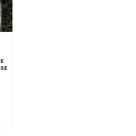
IE
SSE