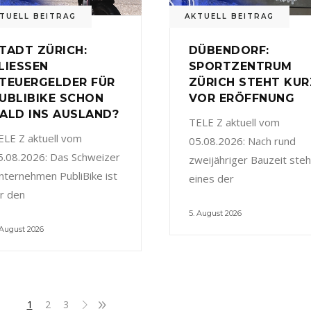
TUELL BEITRAG
AKTUELL BEITRAG
TADT ZÜRICH:
DÜBENDORF:
LIESSEN
SPORTZENTRUM
TEUERGELDER FÜR
ZÜRICH STEHT KUR
UBLIBIKE SCHON
VOR ERÖFFNUNG
ALD INS AUSLAND?
TELE Z aktuell vom
ELE Z aktuell vom
05.08.2026: Nach rund
5.08.2026: Das Schweizer
zweijähriger Bauzeit steh
nternehmen PubliBike ist
eines der
ür den
5. August 2026
 August 2026
1
2
3