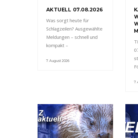
AKTUELL 07.08.2026
K
W
Was sorgt heute für
W
Schlagzeilen? Ausgewählte
M
Meldungen – schnell und
T
kompakt –
0
s
7. August 2026
F
7.