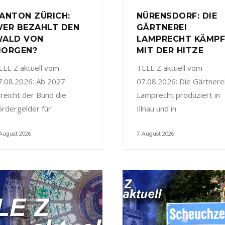
ANTON ZÜRICH:
NÜRENSDORF: DIE
ER BEZAHLT DEN
GÄRTNEREI
ALD VON
LAMPRECHT KÄMP
ORGEN?
MIT DER HITZE
ELE Z aktuell vom
TELE Z aktuell vom
7.08.2026: Ab 2027
07.08.2026: Die Gärtnere
treicht der Bund die
Lamprecht produziert in
ördergelder für
Illnau und in
 August 2026
7. August 2026