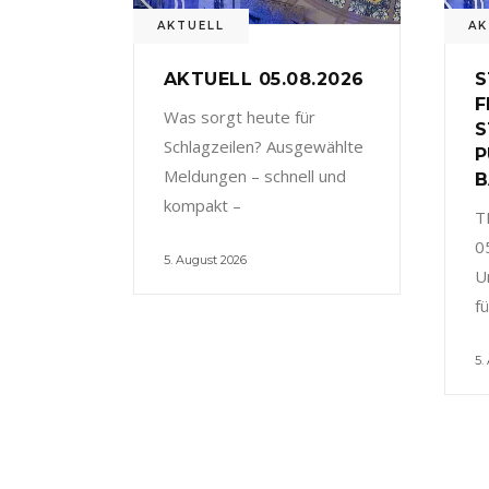
AKTUELL
AK
AKTUELL 05.08.2026
S
F
Was sorgt heute für
S
Schlagzeilen? Ausgewählte
P
Meldungen – schnell und
B
kompakt –
T
0
5. August 2026
U
f
5.