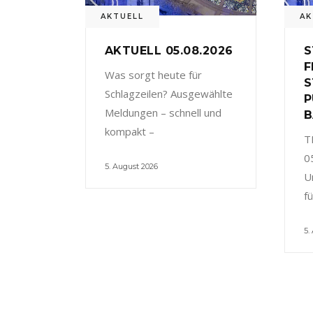
AKTUELL
AK
AKTUELL 05.08.2026
S
F
Was sorgt heute für
S
Schlagzeilen? Ausgewählte
P
Meldungen – schnell und
B
kompakt –
T
0
5. August 2026
U
f
5.