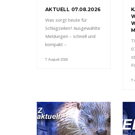
AKTUELL 07.08.2026
K
W
Was sorgt heute für
W
Schlagzeilen? Ausgewählte
M
Meldungen – schnell und
T
kompakt –
0
s
7. August 2026
F
7.