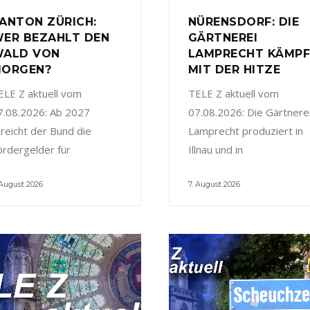
ANTON ZÜRICH:
NÜRENSDORF: DIE
ER BEZAHLT DEN
GÄRTNEREI
ALD VON
LAMPRECHT KÄMP
ORGEN?
MIT DER HITZE
ELE Z aktuell vom
TELE Z aktuell vom
7.08.2026: Ab 2027
07.08.2026: Die Gärtnere
treicht der Bund die
Lamprecht produziert in
ördergelder für
Illnau und in
 August 2026
7. August 2026