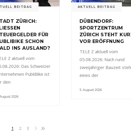
TUELL BEITRAG
AKTUELL BEITRAG
TADT ZÜRICH:
DÜBENDORF:
LIESSEN
SPORTZENTRUM
TEUERGELDER FÜR
ZÜRICH STEHT KUR
UBLIBIKE SCHON
VOR ERÖFFNUNG
ALD INS AUSLAND?
TELE Z aktuell vom
ELE Z aktuell vom
05.08.2026: Nach rund
5.08.2026: Das Schweizer
zweijähriger Bauzeit steh
nternehmen PubliBike ist
eines der
ür den
5. August 2026
 August 2026
1
2
3