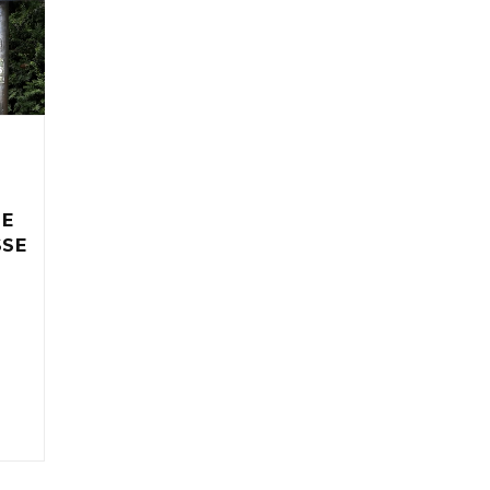
IE
SSE