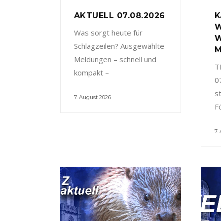
AKTUELL 07.08.2026
K
W
Was sorgt heute für
W
Schlagzeilen? Ausgewählte
M
Meldungen – schnell und
T
kompakt –
0
s
7. August 2026
F
7.