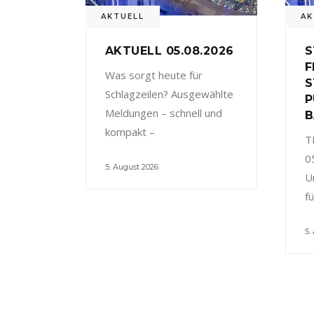
AKTUELL
AK
AKTUELL 05.08.2026
S
F
Was sorgt heute für
S
Schlagzeilen? Ausgewählte
P
Meldungen – schnell und
B
kompakt –
T
0
5. August 2026
U
f
5.