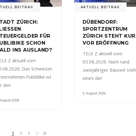
TUELL BEITRAG
AKTUELL BEITRAG
TADT ZÜRICH:
DÜBENDORF:
LIESSEN
SPORTZENTRUM
TEUERGELDER FÜR
ZÜRICH STEHT KUR
UBLIBIKE SCHON
VOR ERÖFFNUNG
ALD INS AUSLAND?
TELE Z aktuell vom
ELE Z aktuell vom
05.08.2026: Nach rund
5.08.2026: Das Schweizer
zweijähriger Bauzeit steh
nternehmen PubliBike ist
eines der
ür den
5. August 2026
 August 2026
1
2
3