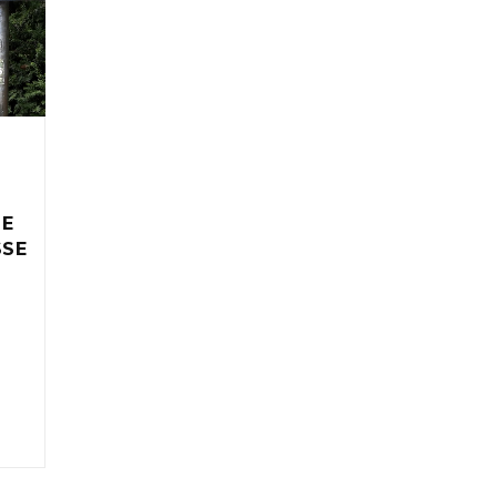
IE
SSE