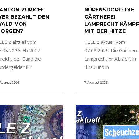
ANTON ZÜRICH:
NÜRENSDORF: DIE
ER BEZAHLT DEN
GÄRTNEREI
ALD VON
LAMPRECHT KÄMP
ORGEN?
MIT DER HITZE
ELE Z aktuell vom
TELE Z aktuell vom
7.08.2026: Ab 2027
07.08.2026: Die Gärtnere
treicht der Bund die
Lamprecht produziert in
ördergelder für
Illnau und in
 August 2026
7. August 2026