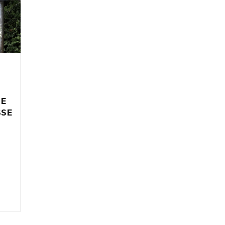
IE
SSE