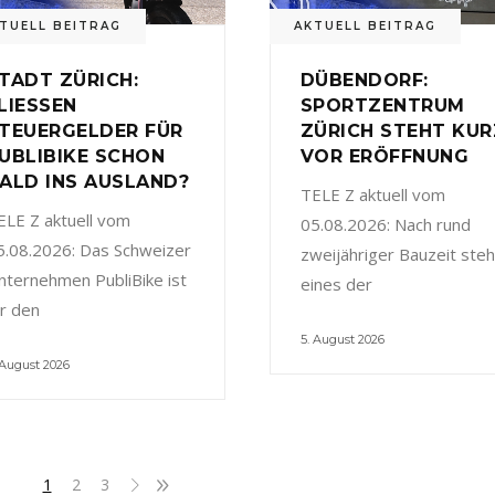
TUELL BEITRAG
AKTUELL BEITRAG
TADT ZÜRICH:
DÜBENDORF:
LIESSEN
SPORTZENTRUM
TEUERGELDER FÜR
ZÜRICH STEHT KUR
UBLIBIKE SCHON
VOR ERÖFFNUNG
ALD INS AUSLAND?
TELE Z aktuell vom
ELE Z aktuell vom
05.08.2026: Nach rund
5.08.2026: Das Schweizer
zweijähriger Bauzeit steh
nternehmen PubliBike ist
eines der
ür den
5. August 2026
 August 2026
1
2
3