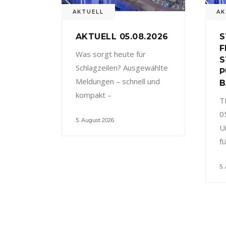
AKTUELL
AK
AKTUELL 05.08.2026
S
F
Was sorgt heute für
S
Schlagzeilen? Ausgewählte
P
Meldungen – schnell und
B
kompakt –
T
0
5. August 2026
U
f
5.