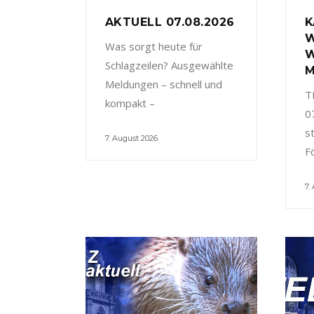
AKTUELL 07.08.2026
K
W
Was sorgt heute für
W
Schlagzeilen? Ausgewählte
M
Meldungen – schnell und
T
kompakt –
0
s
7. August 2026
F
7.