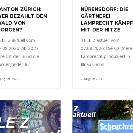
ANTON ZÜRICH:
NÜRENSDORF: DIE
ER BEZAHLT DEN
GÄRTNEREI
ALD VON
LAMPRECHT KÄMP
ORGEN?
MIT DER HITZE
ELE Z aktuell vom
TELE Z aktuell vom
7.08.2026: Ab 2027
07.08.2026: Die Gärtnere
treicht der Bund die
Lamprecht produziert in
ördergelder für
Illnau und in
 August 2026
7. August 2026