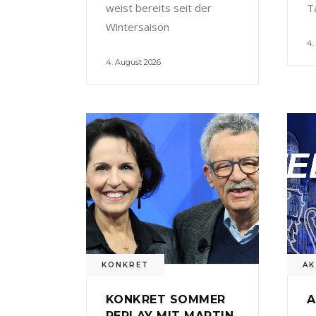
weist bereits seit der
T
Wintersaison
4.
4. August 2026
KONKRET
AK
KONKRET SOMMER
A
REPLAY MIT MARTIN