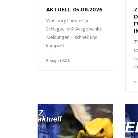
AKTUELL 05.08.2026
Z
D
Was sorgt heute für
F
Schlagzeilen? Ausgewählte
I
Meldungen – schnell und
T
kompakt –
0
U
5. August 2026
f
5.