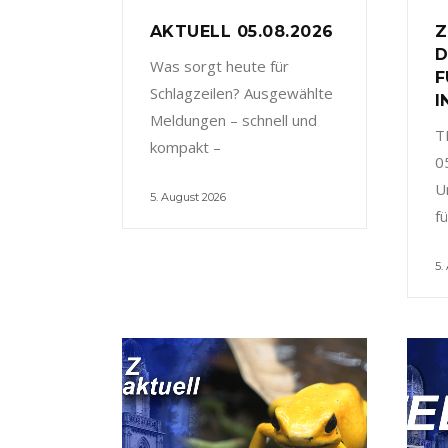
AKTUELL 05.08.2026
Z
D
Was sorgt heute für
F
Schlagzeilen? Ausgewählte
I
Meldungen – schnell und
T
kompakt –
0
U
5. August 2026
f
5.