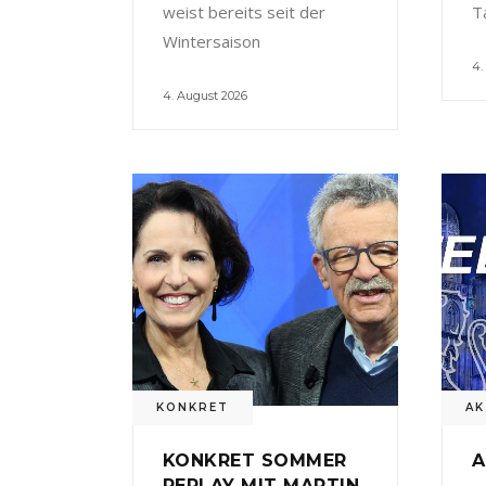
weist bereits seit der
T
Wintersaison
4.
4. August 2026
KONKRET
AK
KONKRET SOMMER
A
REPLAY MIT MARTIN