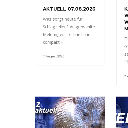
AKTUELL 07.08.2026
K
W
Was sorgt heute für
W
Schlagzeilen? Ausgewählte
M
Meldungen – schnell und
T
kompakt –
0
s
7. August 2026
F
7.