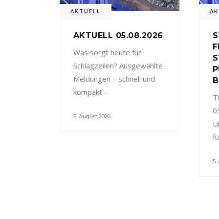
AKTUELL
AK
AKTUELL 05.08.2026
S
F
Was sorgt heute für
S
Schlagzeilen? Ausgewählte
P
Meldungen – schnell und
B
kompakt –
T
0
5. August 2026
U
f
5.