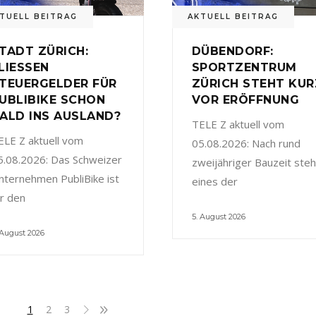
TUELL BEITRAG
AKTUELL BEITRAG
TADT ZÜRICH:
DÜBENDORF:
LIESSEN
SPORTZENTRUM
TEUERGELDER FÜR
ZÜRICH STEHT KUR
UBLIBIKE SCHON
VOR ERÖFFNUNG
ALD INS AUSLAND?
TELE Z aktuell vom
ELE Z aktuell vom
05.08.2026: Nach rund
5.08.2026: Das Schweizer
zweijähriger Bauzeit steh
nternehmen PubliBike ist
eines der
ür den
5. August 2026
 August 2026
1
2
3