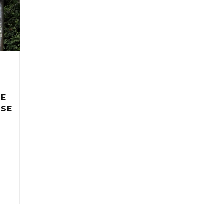
IE
SSE