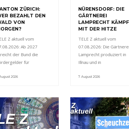
ANTON ZÜRICH:
NÜRENSDORF: DIE
ER BEZAHLT DEN
GÄRTNEREI
ALD VON
LAMPRECHT KÄMP
ORGEN?
MIT DER HITZE
ELE Z aktuell vom
TELE Z aktuell vom
7.08.2026: Ab 2027
07.08.2026: Die Gärtnere
treicht der Bund die
Lamprecht produziert in
ördergelder für
Illnau und in
 August 2026
7. August 2026