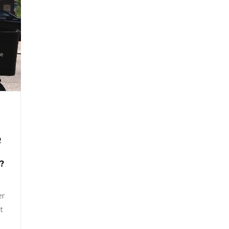
R
?
er
t