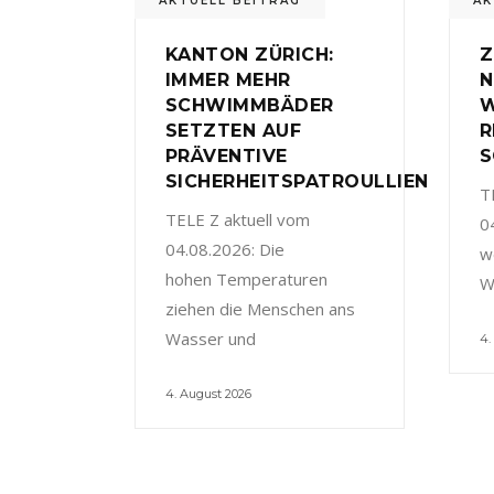
AKTUELL BEITRAG
AK
KANTON ZÜRICH:
Z
IMMER MEHR
N
SCHWIMMBÄDER
W
SETZTEN AUF
R
PRÄVENTIVE
S
SICHERHEITSPATROULLIEN
T
TELE Z aktuell vom
0
04.08.2026: Die
w
hohen Temperaturen
W
ziehen die Menschen ans
Wasser und
4.
4. August 2026