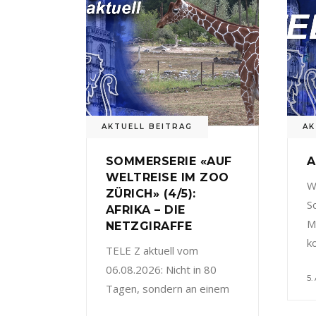
AKTUELL BEITRAG
AK
SOMMERSERIE «AUF
A
WELTREISE IM ZOO
W
ZÜRICH» (4/5):
S
AFRIKA – DIE
M
NETZGIRAFFE
k
TELE Z aktuell vom
06.08.2026: Nicht in 80
5.
Tagen, sondern an einem