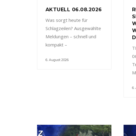
AKTUELL 06.08.2026
R
S
Was sorgt heute für
W
Schlagzeilen? Ausgewählte
W
Meldungen – schnell und
D
kompakt –
T
0
6. August 2026
T
M
6.