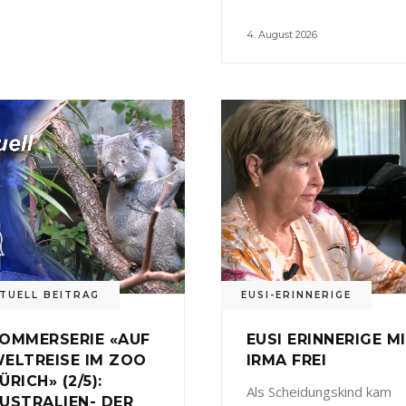
4. August 2026
TUELL BEITRAG
EUSI-ERINNERIGE
OMMERSERIE «AUF
EUSI ERINNERIGE M
ELTREISE IM ZOO
IRMA FREI
ÜRICH» (2/5):
Als Scheidungskind kam
USTRALIEN- DER