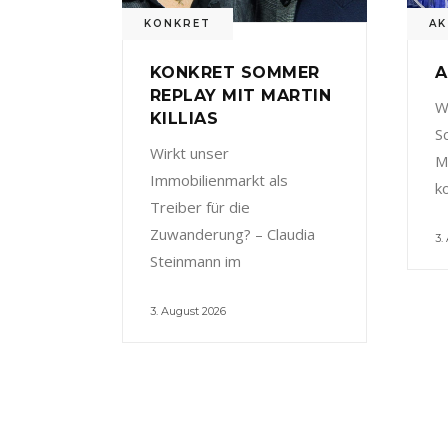
KONKRET
AK
KONKRET SOMMER
A
REPLAY MIT MARTIN
W
KILLIAS
S
Wirkt unser
M
Immobilienmarkt als
k
Treiber für die
Zuwanderung? – Claudia
3.
Steinmann im
3. August 2026