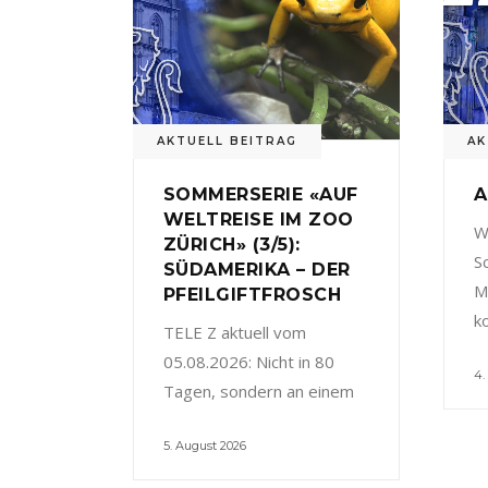
AKTUELL BEITRAG
AK
SOMMERSERIE «AUF
A
WELTREISE IM ZOO
W
ZÜRICH» (3/5):
S
SÜDAMERIKA – DER
M
PFEILGIFTFROSCH
k
TELE Z aktuell vom
05.08.2026: Nicht in 80
4.
Tagen, sondern an einem
5. August 2026