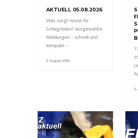
AKTUELL 05.08.2026
S
F
Was sorgt heute für
S
Schlagzeilen? Ausgewählte
P
Meldungen – schnell und
B
kompakt –
T
0
5. August 2026
U
f
5.