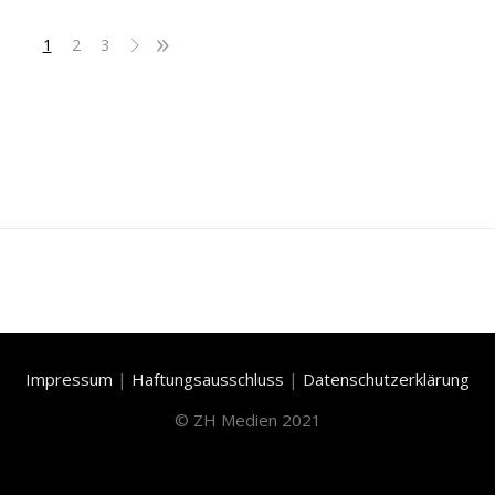
1
2
3
Impressum
|
Haftungsausschluss
|
Datenschutzerklärung
©
ZH Medien 2021