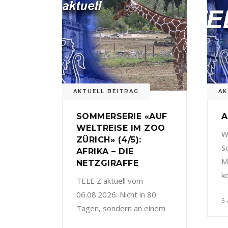
AKTUELL BEITRAG
AK
SOMMERSERIE «AUF
A
WELTREISE IM ZOO
W
ZÜRICH» (4/5):
S
AFRIKA – DIE
M
NETZGIRAFFE
k
TELE Z aktuell vom
06.08.2026: Nicht in 80
5.
Tagen, sondern an einem