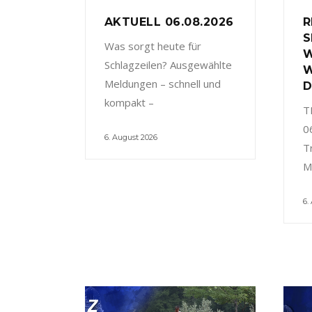
AKTUELL 06.08.2026
R
S
Was sorgt heute für
W
Schlagzeilen? Ausgewählte
W
Meldungen – schnell und
D
kompakt –
T
0
6. August 2026
T
M
6.