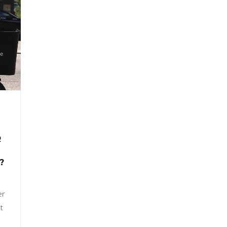
R
?
er
t