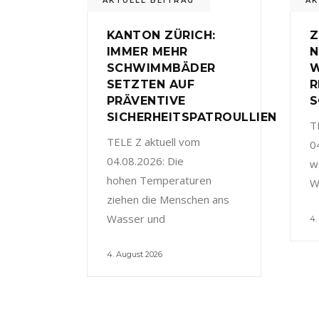
AKTUELL BEITRAG
AK
KANTON ZÜRICH:
Z
IMMER MEHR
N
SCHWIMMBÄDER
W
SETZTEN AUF
R
PRÄVENTIVE
S
SICHERHEITSPATROULLIEN
T
TELE Z aktuell vom
0
04.08.2026: Die
w
hohen Temperaturen
W
ziehen die Menschen ans
Wasser und
4.
4. August 2026