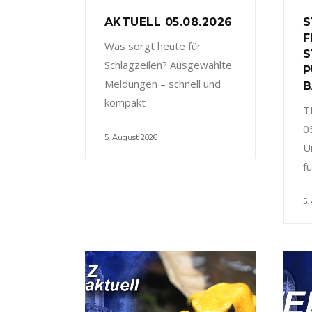
AKTUELL 05.08.2026
S
F
Was sorgt heute für
S
Schlagzeilen? Ausgewählte
P
Meldungen – schnell und
B
kompakt –
T
0
5. August 2026
U
f
5.