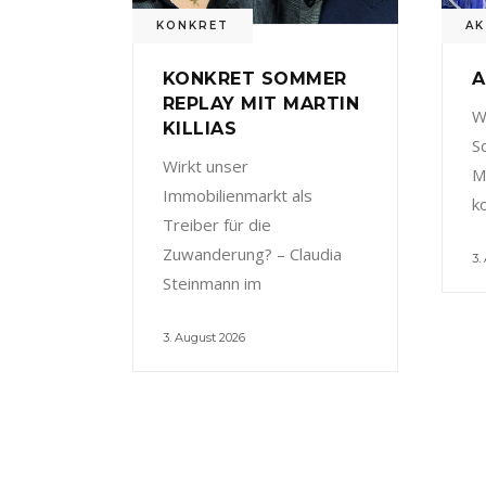
KONKRET
AK
KONKRET SOMMER
A
REPLAY MIT MARTIN
W
KILLIAS
S
Wirkt unser
M
Immobilienmarkt als
k
Treiber für die
Zuwanderung? – Claudia
3.
Steinmann im
3. August 2026