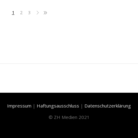
1
2
3
Impressum
|
Haftungsausschluss
|
Datenschutzerklärung
©
ZH Medien 2021