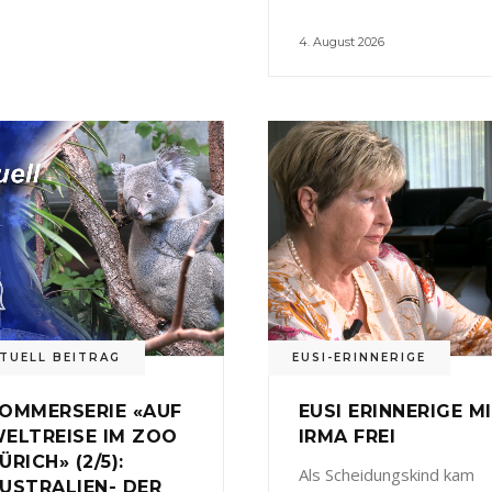
4. August 2026
TUELL BEITRAG
EUSI-ERINNERIGE
OMMERSERIE «AUF
EUSI ERINNERIGE M
ELTREISE IM ZOO
IRMA FREI
ÜRICH» (2/5):
Als Scheidungskind kam
USTRALIEN- DER