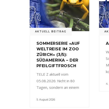
AKTUELL BEITRAG
AK
SOMMERSERIE «AUF
A
WELTREISE IM ZOO
W
ZÜRICH» (3/5):
S
SÜDAMERIKA – DER
M
PFEILGIFTFROSCH
k
TELE Z aktuell vom
05.08.2026: Nicht in 80
4.
Tagen, sondern an einem
5. August 2026