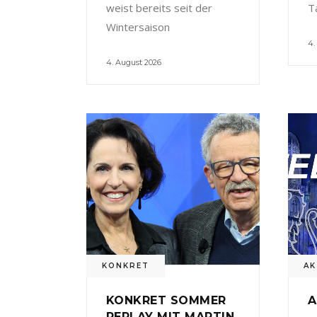
weist bereits seit der
T
Wintersaison
4.
4. August 2026
KONKRET
AK
KONKRET SOMMER
A
REPLAY MIT MARTIN