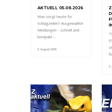
AKTUELL 05.08.2026
Z
D
Was sorgt heute für
F
Schlagzeilen? Ausgewählte
I
Meldungen – schnell und
T
kompakt –
0
U
5. August 2026
f
5.