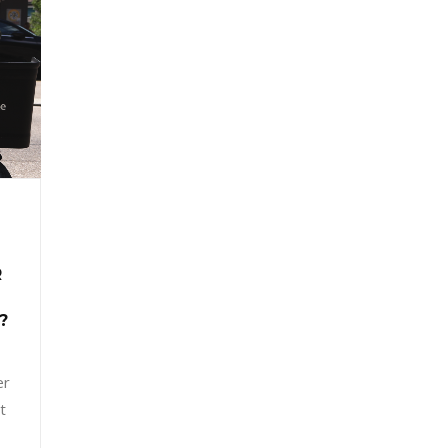
R
?
er
t