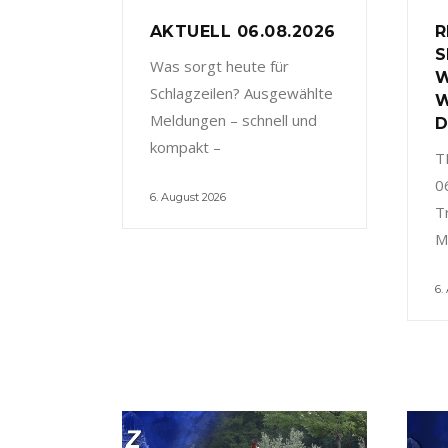
AKTUELL 06.08.2026
R
S
Was sorgt heute für
W
Schlagzeilen? Ausgewählte
W
Meldungen – schnell und
D
kompakt –
T
0
6. August 2026
T
M
6.