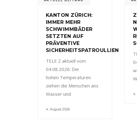
AKTUELL BEITRAG
AK
KANTON ZÜRICH:
Z
IMMER MEHR
N
SCHWIMMBÄDER
W
SETZTEN AUF
R
PRÄVENTIVE
S
SICHERHEITSPATROULLIEN
T
TELE Z aktuell vom
0
04.08.2026: Die
w
hohen Temperaturen
W
ziehen die Menschen ans
Wasser und
4.
4. August 2026