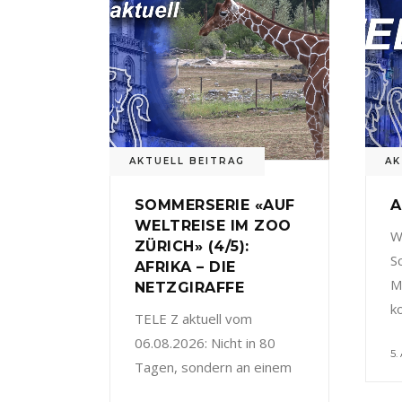
AKTUELL BEITRAG
AK
SOMMERSERIE «AUF
A
WELTREISE IM ZOO
W
ZÜRICH» (4/5):
S
AFRIKA – DIE
M
NETZGIRAFFE
k
TELE Z aktuell vom
06.08.2026: Nicht in 80
5.
Tagen, sondern an einem