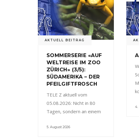
AKTUELL BEITRAG
AK
SOMMERSERIE «AUF
A
WELTREISE IM ZOO
W
ZÜRICH» (3/5):
S
SÜDAMERIKA – DER
M
PFEILGIFTFROSCH
k
TELE Z aktuell vom
05.08.2026: Nicht in 80
4.
Tagen, sondern an einem
5. August 2026