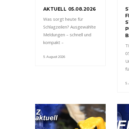
AKTUELL 05.08.2026
S
F
Was sorgt heute für
S
Schlagzeilen? Ausgewählte
P
Meldungen – schnell und
B
kompakt –
T
0
5. August 2026
U
f
5.