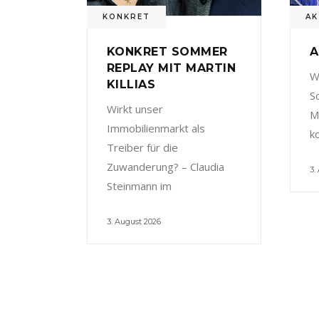
KONKRET
AK
KONKRET SOMMER
A
REPLAY MIT MARTIN
W
KILLIAS
S
Wirkt unser
M
Immobilienmarkt als
k
Treiber für die
Zuwanderung? – Claudia
3.
Steinmann im
3. August 2026