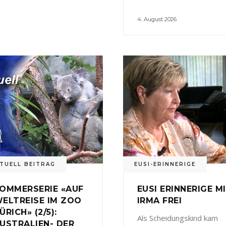
4. August 2026
TUELL BEITRAG
EUSI-ERINNERIGE
OMMERSERIE «AUF
EUSI ERINNERIGE M
ELTREISE IM ZOO
IRMA FREI
ÜRICH» (2/5):
Als Scheidungskind kam
USTRALIEN- DER