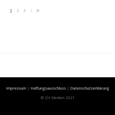
1
2
3
Impressum
|
Haftungsausschluss
|
Datenschutzerklärung
©
ZH Medien 2021