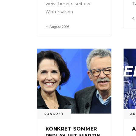
weist bereits seit der
T
Wintersaison
4.
4. August 2026
KONKRET
AK
KONKRET SOMMER
A
REPLAY MIT MARTIN