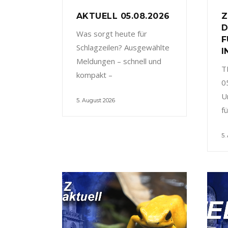
AKTUELL 05.08.2026
Z
D
Was sorgt heute für
F
Schlagzeilen? Ausgewählte
I
Meldungen – schnell und
T
kompakt –
0
U
5. August 2026
f
5.