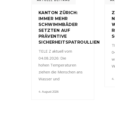
AKTUELL BEITRAG
AK
KANTON ZÜRICH:
Z
IMMER MEHR
N
SCHWIMMBÄDER
W
SETZTEN AUF
R
PRÄVENTIVE
S
SICHERHEITSPATROULLIEN
T
TELE Z aktuell vom
0
04.08.2026: Die
w
hohen Temperaturen
W
ziehen die Menschen ans
Wasser und
4.
4. August 2026