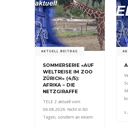
AKTUELL BEITRAG
AK
SOMMERSERIE «AUF
A
WELTREISE IM ZOO
W
ZÜRICH» (4/5):
S
AFRIKA – DIE
M
NETZGIRAFFE
k
TELE Z aktuell vom
06.08.2026: Nicht in 80
5.
Tagen, sondern an einem