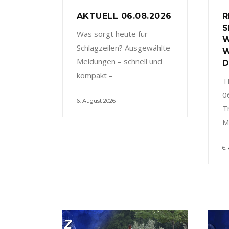
AKTUELL 06.08.2026
R
S
Was sorgt heute für
W
Schlagzeilen? Ausgewählte
W
Meldungen – schnell und
D
kompakt –
T
0
6. August 2026
T
M
6.