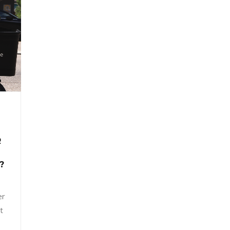
R
?
er
t