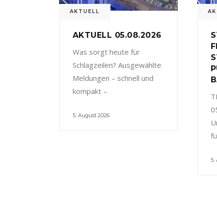
AKTUELL
AK
AKTUELL 05.08.2026
S
F
Was sorgt heute für
S
Schlagzeilen? Ausgewählte
P
Meldungen – schnell und
B
kompakt –
T
0
5. August 2026
U
f
5.