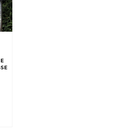
IE
SSE