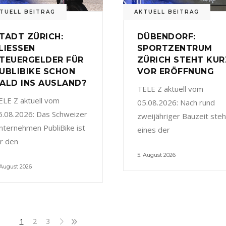
TUELL BEITRAG
AKTUELL BEITRAG
TADT ZÜRICH:
DÜBENDORF:
LIESSEN
SPORTZENTRUM
TEUERGELDER FÜR
ZÜRICH STEHT KUR
UBLIBIKE SCHON
VOR ERÖFFNUNG
ALD INS AUSLAND?
TELE Z aktuell vom
ELE Z aktuell vom
05.08.2026: Nach rund
5.08.2026: Das Schweizer
zweijähriger Bauzeit steh
nternehmen PubliBike ist
eines der
ür den
5. August 2026
 August 2026
1
2
3