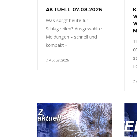
AKTUELL 07.08.2026
K
W
Was sorgt heute für
W
Schlagzeilen? Ausgewählte
M
Meldungen – schnell und
T
kompakt –
0
s
7. August 2026
F
7.