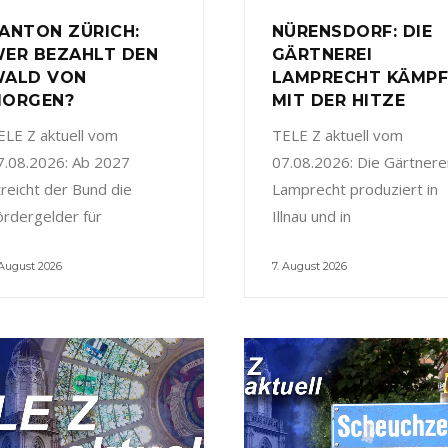
ANTON ZÜRICH:
NÜRENSDORF: DIE
ER BEZAHLT DEN
GÄRTNEREI
ALD VON
LAMPRECHT KÄMP
ORGEN?
MIT DER HITZE
ELE Z aktuell vom
TELE Z aktuell vom
7.08.2026: Ab 2027
07.08.2026: Die Gärtnere
treicht der Bund die
Lamprecht produziert in
ördergelder für
Illnau und in
 August 2026
7. August 2026