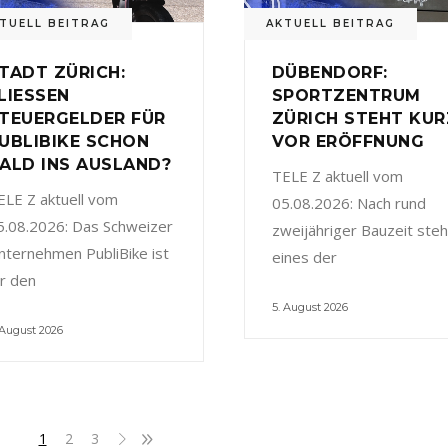
TUELL BEITRAG
AKTUELL BEITRAG
TADT ZÜRICH:
DÜBENDORF:
LIESSEN
SPORTZENTRUM
TEUERGELDER FÜR
ZÜRICH STEHT KUR
UBLIBIKE SCHON
VOR ERÖFFNUNG
ALD INS AUSLAND?
TELE Z aktuell vom
ELE Z aktuell vom
05.08.2026: Nach rund
5.08.2026: Das Schweizer
zweijähriger Bauzeit steh
nternehmen PubliBike ist
eines der
ür den
5. August 2026
 August 2026
1
2
3