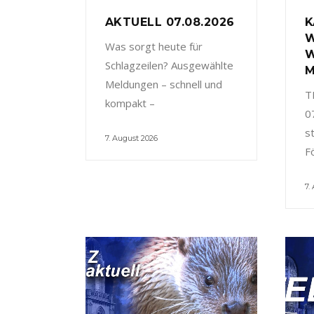
AKTUELL 07.08.2026
K
W
Was sorgt heute für
W
Schlagzeilen? Ausgewählte
M
Meldungen – schnell und
T
kompakt –
0
s
7. August 2026
F
7.