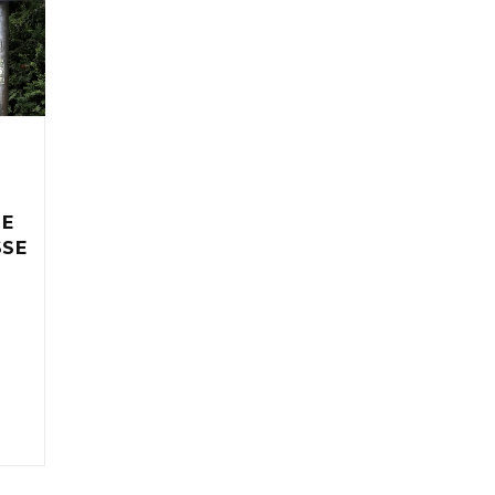
IE
SSE