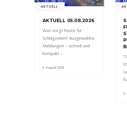
AKTUELL
AK
AKTUELL 05.08.2026
S
F
Was sorgt heute für
S
Schlagzeilen? Ausgewählte
P
Meldungen – schnell und
B
kompakt –
T
0
5. August 2026
U
f
5.