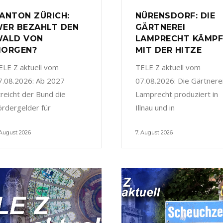
ANTON ZÜRICH:
NÜRENSDORF: DIE
ER BEZAHLT DEN
GÄRTNEREI
ALD VON
LAMPRECHT KÄMP
ORGEN?
MIT DER HITZE
ELE Z aktuell vom
TELE Z aktuell vom
7.08.2026: Ab 2027
07.08.2026: Die Gärtnere
treicht der Bund die
Lamprecht produziert in
ördergelder für
Illnau und in
 August 2026
7. August 2026