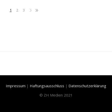
1
2
3
Impressum
|
Haftungsausschluss
|
Datenschutzerklärung
©
ZH Medien 2021