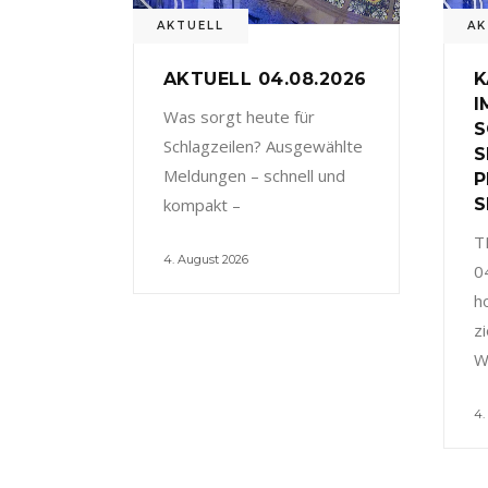
AKTUELL
AK
AKTUELL 04.08.2026
K
I
Was sorgt heute für
S
Schlagzeilen? Ausgewählte
S
Meldungen – schnell und
P
kompakt –
S
T
4. August 2026
0
h
z
W
4.