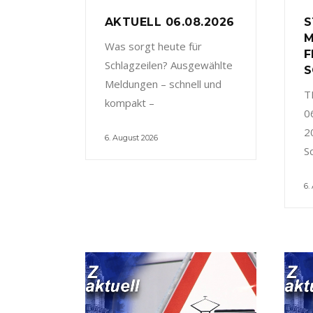
AKTUELL 06.08.2026
S
M
Was sorgt heute für
F
Schlagzeilen? Ausgewählte
S
Meldungen – schnell und
T
kompakt –
0
2
6. August 2026
S
6.