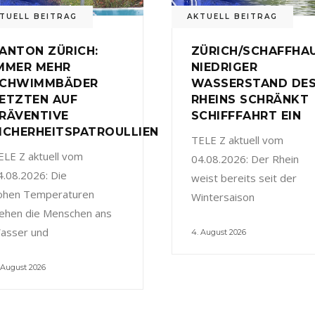
TUELL BEITRAG
AKTUELL BEITRAG
ANTON ZÜRICH:
ZÜRICH/SCHAFFHAU
MMER MEHR
NIEDRIGER
CHWIMMBÄDER
WASSERSTAND DE
ETZTEN AUF
RHEINS SCHRÄNKT
RÄVENTIVE
SCHIFFFAHRT EIN
ICHERHEITSPATROULLIEN
TELE Z aktuell vom
ELE Z aktuell vom
04.08.2026: Der Rhein
4.08.2026: Die
weist bereits seit der
ohen Temperaturen
Wintersaison
iehen die Menschen ans
asser und
4. August 2026
 August 2026