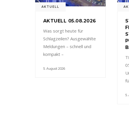
AKTUELL
AK
AKTUELL 05.08.2026
S
F
Was sorgt heute für
S
Schlagzeilen? Ausgewählte
P
Meldungen – schnell und
B
kompakt –
T
0
5. August 2026
U
f
5.