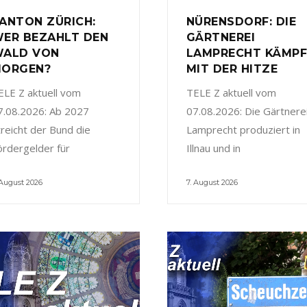
ANTON ZÜRICH:
NÜRENSDORF: DIE
ER BEZAHLT DEN
GÄRTNEREI
ALD VON
LAMPRECHT KÄMP
ORGEN?
MIT DER HITZE
ELE Z aktuell vom
TELE Z aktuell vom
7.08.2026: Ab 2027
07.08.2026: Die Gärtnere
treicht der Bund die
Lamprecht produziert in
ördergelder für
Illnau und in
 August 2026
7. August 2026