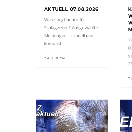
AKTUELL 07.08.2026
K
W
Was sorgt heute für
W
Schlagzeilen? Ausgewählte
M
Meldungen – schnell und
T
kompakt –
0
s
7. August 2026
F
7.