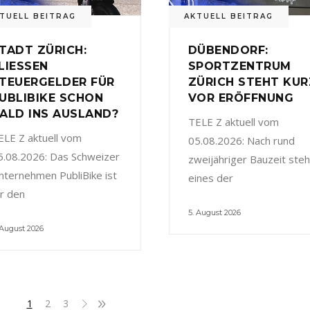
TUELL BEITRAG
AKTUELL BEITRAG
TADT ZÜRICH:
DÜBENDORF:
LIESSEN
SPORTZENTRUM
TEUERGELDER FÜR
ZÜRICH STEHT KUR
UBLIBIKE SCHON
VOR ERÖFFNUNG
ALD INS AUSLAND?
TELE Z aktuell vom
ELE Z aktuell vom
05.08.2026: Nach rund
5.08.2026: Das Schweizer
zweijähriger Bauzeit steh
nternehmen PubliBike ist
eines der
ür den
5. August 2026
 August 2026
1
2
3