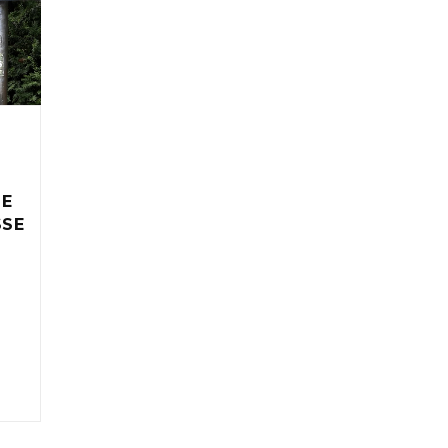
IE
SSE