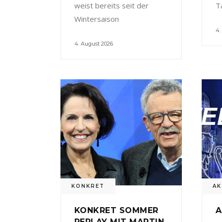
weist bereits seit der
T
Wintersaison
4.
4. August 2026
KONKRET
AK
KONKRET SOMMER
A
REPLAY MIT MARTIN