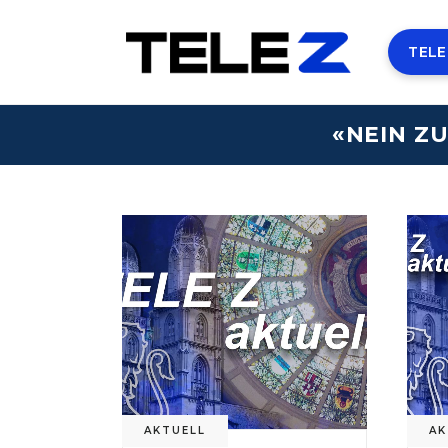
TELE
«NEIN Z
AKTUELL
AK