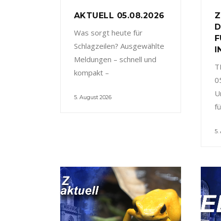
AKTUELL 05.08.2026
Z
D
Was sorgt heute für
F
Schlagzeilen? Ausgewählte
I
Meldungen – schnell und
T
kompakt –
0
U
5. August 2026
f
5.