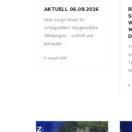
AKTUELL 06.08.2026
R
S
Was sorgt heute für
W
Schlagzeilen? Ausgewählte
W
Meldungen – schnell und
D
kompakt –
T
0
6. August 2026
T
M
6.