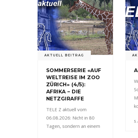
AKTUELL BEITRAG
AK
SOMMERSERIE «AUF
A
WELTREISE IM ZOO
W
ZÜRICH» (4/5):
S
AFRIKA – DIE
M
NETZGIRAFFE
k
TELE Z aktuell vom
06.08.2026: Nicht in 80
5.
Tagen, sondern an einem