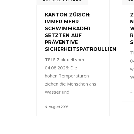
AKTUELL BEITRAG
AK
KANTON ZÜRICH:
Z
IMMER MEHR
N
SCHWIMMBÄDER
W
SETZTEN AUF
R
PRÄVENTIVE
S
SICHERHEITSPATROULLIEN
T
TELE Z aktuell vom
0
04.08.2026: Die
w
hohen Temperaturen
W
ziehen die Menschen ans
Wasser und
4.
4. August 2026