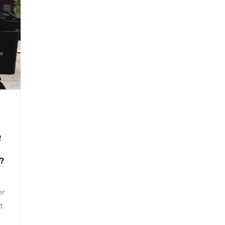
R
?
er
t