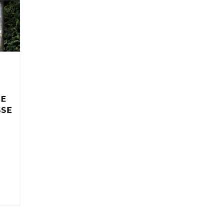
IE
SSE