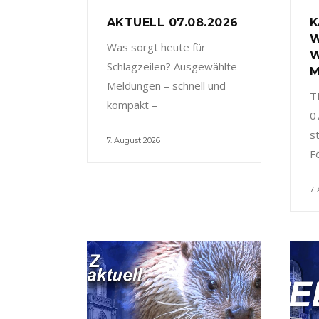
AKTUELL 07.08.2026
K
W
Was sorgt heute für
W
Schlagzeilen? Ausgewählte
M
Meldungen – schnell und
T
kompakt –
0
s
7. August 2026
F
7.