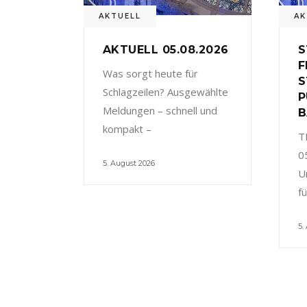
AKTUELL
AK
AKTUELL 05.08.2026
S
F
Was sorgt heute für
S
Schlagzeilen? Ausgewählte
P
Meldungen – schnell und
B
kompakt –
T
0
5. August 2026
U
f
5.