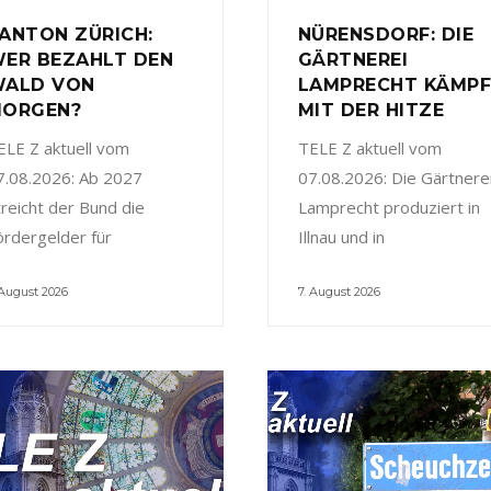
ANTON ZÜRICH:
NÜRENSDORF: DIE
ER BEZAHLT DEN
GÄRTNEREI
ALD VON
LAMPRECHT KÄMP
ORGEN?
MIT DER HITZE
ELE Z aktuell vom
TELE Z aktuell vom
7.08.2026: Ab 2027
07.08.2026: Die Gärtnere
treicht der Bund die
Lamprecht produziert in
ördergelder für
Illnau und in
 August 2026
7. August 2026