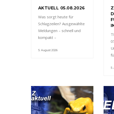
AKTUELL 05.08.2026
Z
D
Was sorgt heute für
F
Schlagzeilen? Ausgewählte
I
Meldungen – schnell und
T
kompakt –
0
U
5. August 2026
f
5.