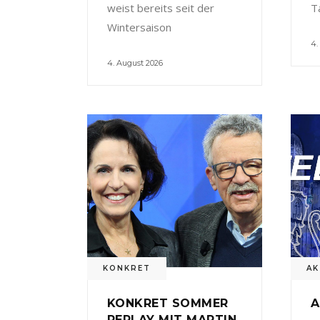
weist bereits seit der
T
Wintersaison
4.
4. August 2026
KONKRET
AK
KONKRET SOMMER
A
REPLAY MIT MARTIN