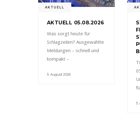
AKTUELL
AK
AKTUELL 05.08.2026
S
F
Was sorgt heute für
S
Schlagzeilen? Ausgewählte
P
Meldungen – schnell und
B
kompakt –
T
0
5. August 2026
U
f
5.