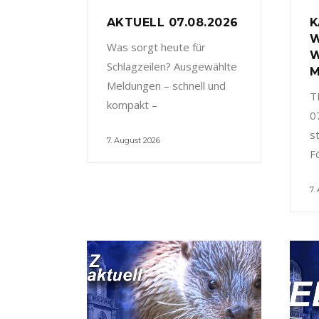
AKTUELL 07.08.2026
K
W
Was sorgt heute für
W
Schlagzeilen? Ausgewählte
M
Meldungen – schnell und
T
kompakt –
0
s
7. August 2026
F
7.