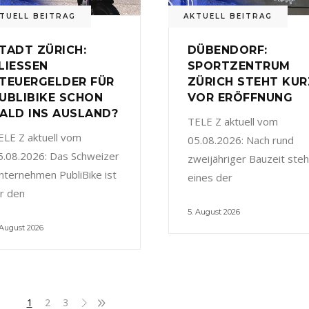
TUELL BEITRAG
AKTUELL BEITRAG
TADT ZÜRICH:
DÜBENDORF:
LIESSEN
SPORTZENTRUM
TEUERGELDER FÜR
ZÜRICH STEHT KUR
UBLIBIKE SCHON
VOR ERÖFFNUNG
ALD INS AUSLAND?
TELE Z aktuell vom
ELE Z aktuell vom
05.08.2026: Nach rund
5.08.2026: Das Schweizer
zweijähriger Bauzeit steh
nternehmen PubliBike ist
eines der
ür den
5. August 2026
 August 2026
1
2
3