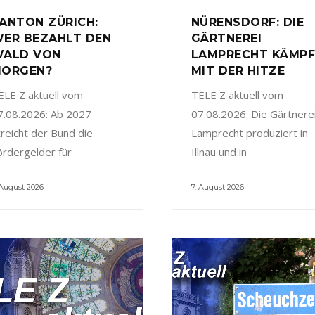
ANTON ZÜRICH:
NÜRENSDORF: DIE
ER BEZAHLT DEN
GÄRTNEREI
ALD VON
LAMPRECHT KÄMP
ORGEN?
MIT DER HITZE
ELE Z aktuell vom
TELE Z aktuell vom
7.08.2026: Ab 2027
07.08.2026: Die Gärtnere
treicht der Bund die
Lamprecht produziert in
ördergelder für
Illnau und in
 August 2026
7. August 2026