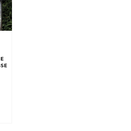
IE
SSE