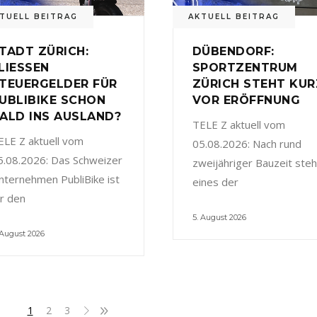
TUELL BEITRAG
AKTUELL BEITRAG
TADT ZÜRICH:
DÜBENDORF:
LIESSEN
SPORTZENTRUM
TEUERGELDER FÜR
ZÜRICH STEHT KUR
UBLIBIKE SCHON
VOR ERÖFFNUNG
ALD INS AUSLAND?
TELE Z aktuell vom
ELE Z aktuell vom
05.08.2026: Nach rund
5.08.2026: Das Schweizer
zweijähriger Bauzeit steh
nternehmen PubliBike ist
eines der
ür den
5. August 2026
 August 2026
1
2
3