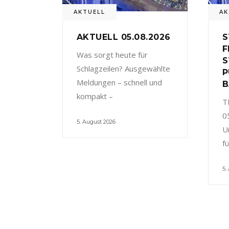
AKTUELL
AK
AKTUELL 05.08.2026
S
F
Was sorgt heute für
S
Schlagzeilen? Ausgewählte
P
Meldungen – schnell und
B
kompakt –
T
0
5. August 2026
U
f
5.