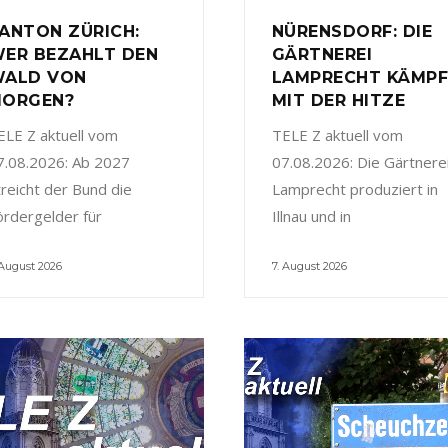
ANTON ZÜRICH:
NÜRENSDORF: DIE
ER BEZAHLT DEN
GÄRTNEREI
ALD VON
LAMPRECHT KÄMP
ORGEN?
MIT DER HITZE
ELE Z aktuell vom
TELE Z aktuell vom
7.08.2026: Ab 2027
07.08.2026: Die Gärtnere
treicht der Bund die
Lamprecht produziert in
ördergelder für
Illnau und in
 August 2026
7. August 2026