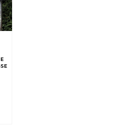
IE
SSE