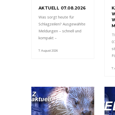
AKTUELL 07.08.2026
K
W
Was sorgt heute für
W
Schlagzeilen? Ausgewählte
M
Meldungen – schnell und
T
kompakt –
0
s
7. August 2026
F
7.