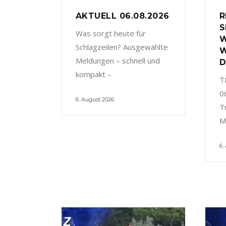
AKTUELL 06.08.2026
R
S
Was sorgt heute für
W
Schlagzeilen? Ausgewählte
W
Meldungen – schnell und
D
kompakt –
T
0
6. August 2026
T
M
6.