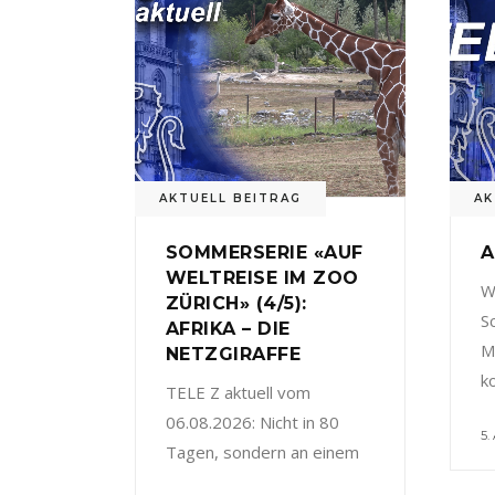
AKTUELL BEITRAG
AK
SOMMERSERIE «AUF
A
WELTREISE IM ZOO
W
ZÜRICH» (4/5):
S
AFRIKA – DIE
M
NETZGIRAFFE
k
TELE Z aktuell vom
06.08.2026: Nicht in 80
5.
Tagen, sondern an einem