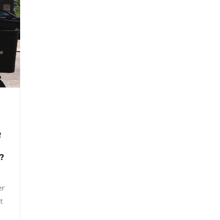
R
?
er
t