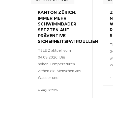
AKTUELL BEITRAG
AK
KANTON ZÜRICH:
Z
IMMER MEHR
N
SCHWIMMBÄDER
W
SETZTEN AUF
R
PRÄVENTIVE
S
SICHERHEITSPATROULLIEN
T
TELE Z aktuell vom
0
04.08.2026: Die
w
hohen Temperaturen
W
ziehen die Menschen ans
Wasser und
4.
4. August 2026