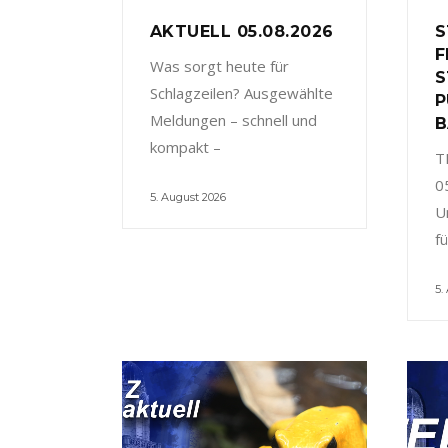
AKTUELL 05.08.2026
S
F
Was sorgt heute für
S
Schlagzeilen? Ausgewählte
P
Meldungen – schnell und
B
kompakt –
T
0
5. August 2026
U
f
5.