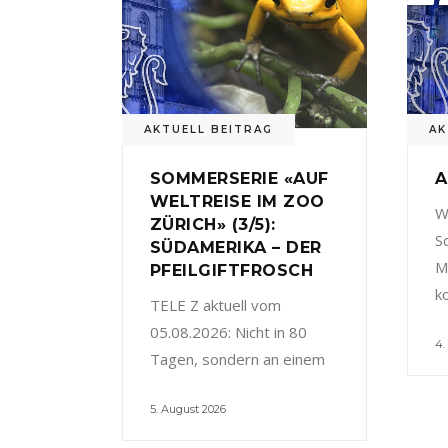
AKTUELL BEITRAG
AK
SOMMERSERIE «AUF
A
WELTREISE IM ZOO
W
ZÜRICH» (3/5):
S
SÜDAMERIKA – DER
M
PFEILGIFTFROSCH
k
TELE Z aktuell vom
05.08.2026: Nicht in 80
4.
Tagen, sondern an einem
5. August 2026