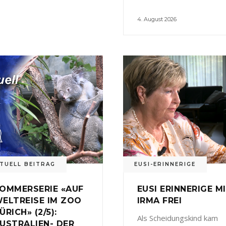
4. August 2026
TUELL BEITRAG
EUSI-ERINNERIGE
OMMERSERIE «AUF
EUSI ERINNERIGE M
ELTREISE IM ZOO
IRMA FREI
ÜRICH» (2/5):
Als Scheidungskind kam
USTRALIEN- DER