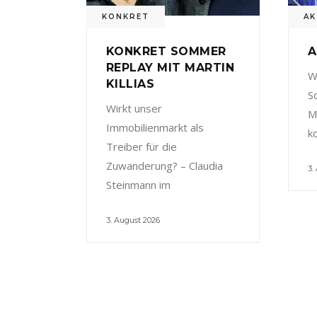
KONKRET
AK
KONKRET SOMMER
A
REPLAY MIT MARTIN
W
KILLIAS
S
Wirkt unser
M
Immobilienmarkt als
k
Treiber für die
Zuwanderung? – Claudia
3.
Steinmann im
3. August 2026