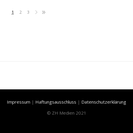
1
2
3
Impressum
|
Haftungsausschluss
|
Datenschutzerklärung
©
ZH Medien 2021