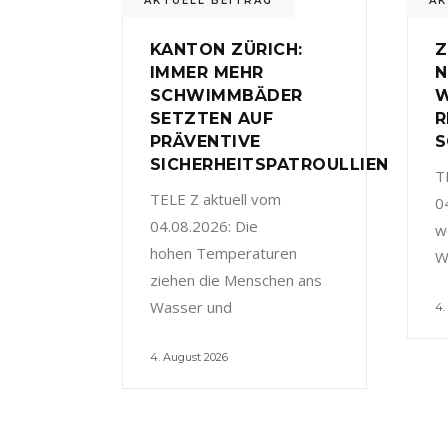
AKTUELL BEITRAG
AK
KANTON ZÜRICH:
Z
IMMER MEHR
N
SCHWIMMBÄDER
W
SETZTEN AUF
R
PRÄVENTIVE
S
SICHERHEITSPATROULLIEN
T
TELE Z aktuell vom
0
04.08.2026: Die
w
hohen Temperaturen
W
ziehen die Menschen ans
Wasser und
4.
4. August 2026