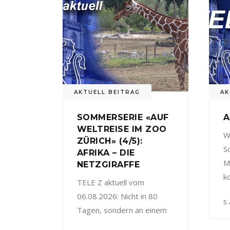
AKTUELL BEITRAG
AK
SOMMERSERIE «AUF
A
WELTREISE IM ZOO
W
ZÜRICH» (4/5):
S
AFRIKA – DIE
M
NETZGIRAFFE
k
TELE Z aktuell vom
06.08.2026: Nicht in 80
5.
Tagen, sondern an einem