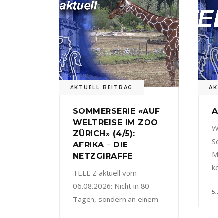
AKTUELL BEITRAG
AK
SOMMERSERIE «AUF
A
WELTREISE IM ZOO
W
ZÜRICH» (4/5):
S
AFRIKA – DIE
M
NETZGIRAFFE
k
TELE Z aktuell vom
06.08.2026: Nicht in 80
5.
Tagen, sondern an einem