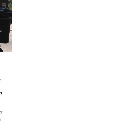
R
?
er
t