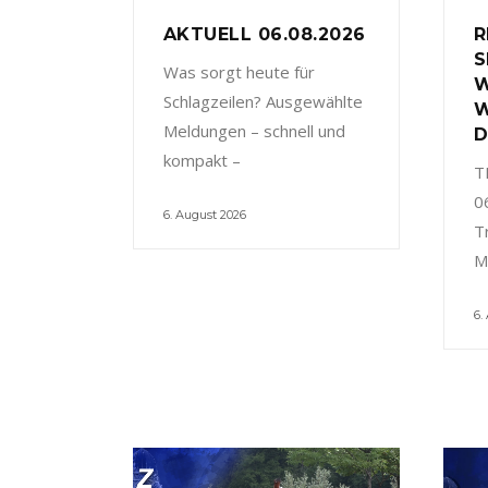
AKTUELL 06.08.2026
R
S
Was sorgt heute für
W
Schlagzeilen? Ausgewählte
W
Meldungen – schnell und
D
kompakt –
T
0
6. August 2026
T
M
6.