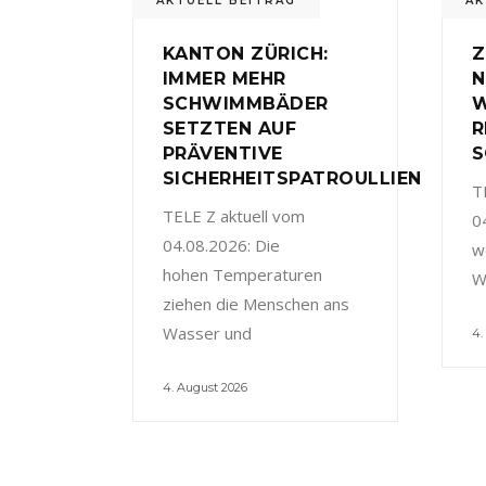
AKTUELL BEITRAG
AK
KANTON ZÜRICH:
Z
IMMER MEHR
N
SCHWIMMBÄDER
W
SETZTEN AUF
R
PRÄVENTIVE
S
SICHERHEITSPATROULLIEN
T
TELE Z aktuell vom
0
04.08.2026: Die
w
hohen Temperaturen
W
ziehen die Menschen ans
Wasser und
4.
4. August 2026