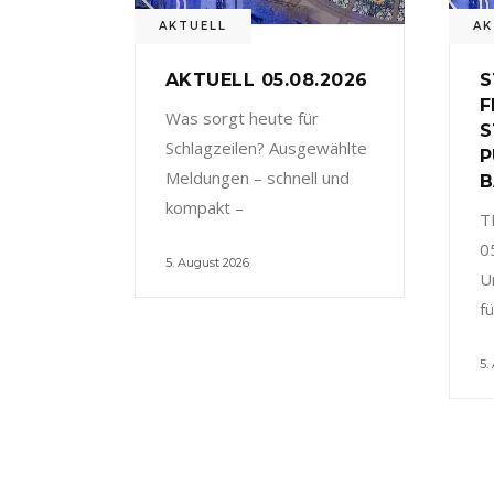
AKTUELL
AK
AKTUELL 05.08.2026
S
F
Was sorgt heute für
S
Schlagzeilen? Ausgewählte
P
Meldungen – schnell und
B
kompakt –
T
0
5. August 2026
U
f
5.