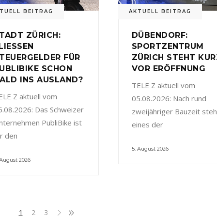
TUELL BEITRAG
AKTUELL BEITRAG
TADT ZÜRICH:
DÜBENDORF:
LIESSEN
SPORTZENTRUM
TEUERGELDER FÜR
ZÜRICH STEHT KUR
UBLIBIKE SCHON
VOR ERÖFFNUNG
ALD INS AUSLAND?
TELE Z aktuell vom
ELE Z aktuell vom
05.08.2026: Nach rund
5.08.2026: Das Schweizer
zweijähriger Bauzeit steh
nternehmen PubliBike ist
eines der
ür den
5. August 2026
 August 2026
1
2
3