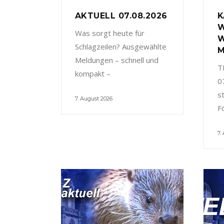
AKTUELL 07.08.2026
K
W
Was sorgt heute für
W
Schlagzeilen? Ausgewählte
M
Meldungen – schnell und
T
kompakt –
0
s
7. August 2026
F
7.