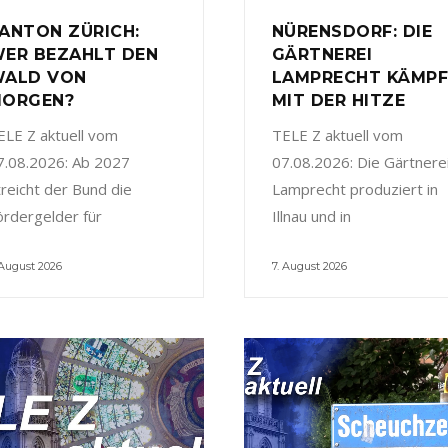
ANTON ZÜRICH:
NÜRENSDORF: DIE
ER BEZAHLT DEN
GÄRTNEREI
ALD VON
LAMPRECHT KÄMP
ORGEN?
MIT DER HITZE
ELE Z aktuell vom
TELE Z aktuell vom
7.08.2026: Ab 2027
07.08.2026: Die Gärtnere
treicht der Bund die
Lamprecht produziert in
ördergelder für
Illnau und in
 August 2026
7. August 2026