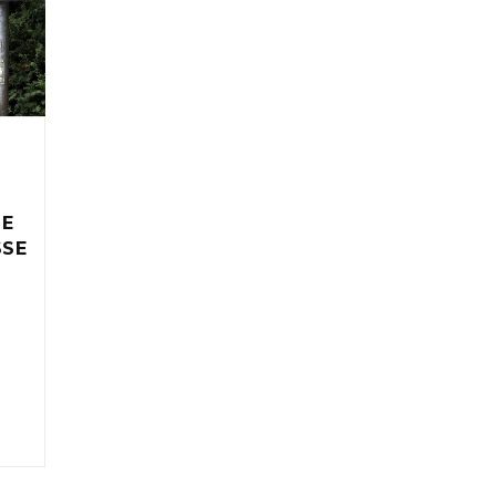
IE
SSE