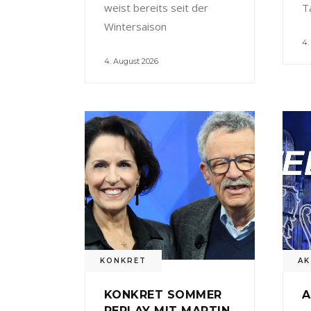
weist bereits seit der
T
Wintersaison
4.
4. August 2026
KONKRET
AK
KONKRET SOMMER
A
REPLAY MIT MARTIN