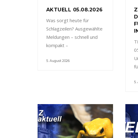
AKTUELL 05.08.2026
Z
D
Was sorgt heute für
F
Schlagzeilen? Ausgewählte
I
Meldungen – schnell und
T
kompakt –
0
U
5. August 2026
f
5.