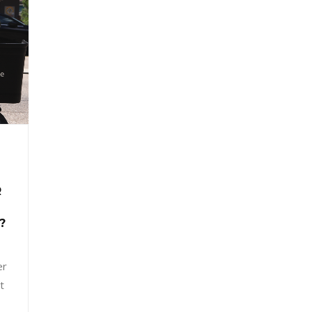
R
?
er
t