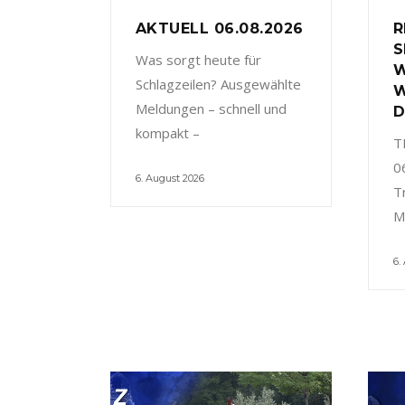
AKTUELL 06.08.2026
R
S
Was sorgt heute für
W
Schlagzeilen? Ausgewählte
W
Meldungen – schnell und
D
kompakt –
T
0
6. August 2026
T
M
6.