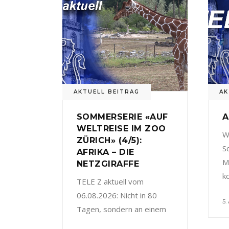
AKTUELL BEITRAG
AK
SOMMERSERIE «AUF
A
WELTREISE IM ZOO
W
ZÜRICH» (4/5):
S
AFRIKA – DIE
M
NETZGIRAFFE
k
TELE Z aktuell vom
06.08.2026: Nicht in 80
5.
Tagen, sondern an einem