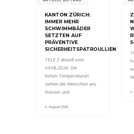
AKTUELL BEITRAG
AK
KANTON ZÜRICH:
Z
IMMER MEHR
N
SCHWIMMBÄDER
W
SETZTEN AUF
R
PRÄVENTIVE
S
SICHERHEITSPATROULLIEN
T
TELE Z aktuell vom
0
04.08.2026: Die
w
hohen Temperaturen
W
ziehen die Menschen ans
Wasser und
4.
4. August 2026