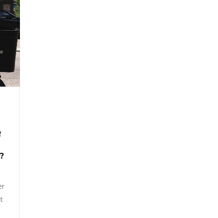
R
?
er
t