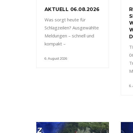
AKTUELL 06.08.2026
R
S
Was sorgt heute für
W
Schlagzeilen? Ausgewählte
W
Meldungen – schnell und
D
kompakt –
T
0
6. August 2026
T
M
6.