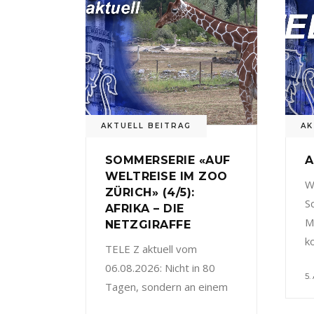
AKTUELL BEITRAG
AK
SOMMERSERIE «AUF
A
WELTREISE IM ZOO
W
ZÜRICH» (4/5):
S
AFRIKA – DIE
M
NETZGIRAFFE
k
TELE Z aktuell vom
06.08.2026: Nicht in 80
5.
Tagen, sondern an einem