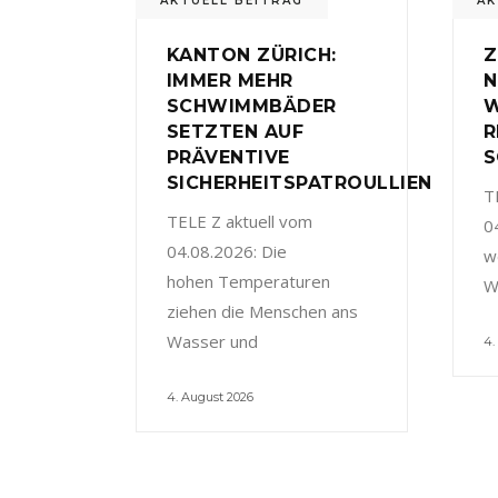
AKTUELL BEITRAG
AK
KANTON ZÜRICH:
Z
IMMER MEHR
N
SCHWIMMBÄDER
W
SETZTEN AUF
R
PRÄVENTIVE
S
SICHERHEITSPATROULLIEN
T
TELE Z aktuell vom
0
04.08.2026: Die
w
hohen Temperaturen
W
ziehen die Menschen ans
Wasser und
4.
4. August 2026