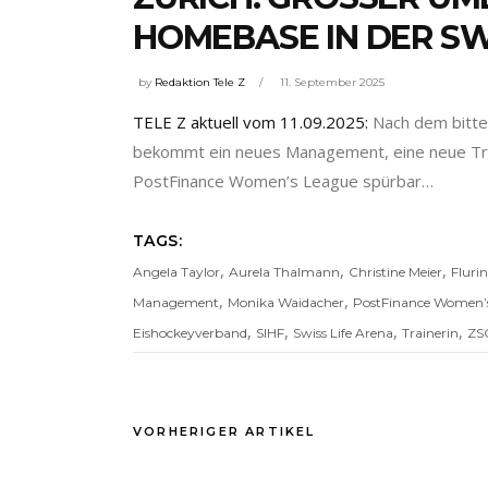
HOMEBASE IN DER SW
by
Redaktion Tele Z
11. September 2025
TELE Z aktuell vom 11.09.2025:
Nach dem bitter
bekommt ein neues Management, eine neue Train
PostFinance Women’s League spürbar…
TAGS:
,
,
,
Angela Taylor
Aurela Thalmann
Christine Meier
Fluri
,
,
Management
Monika Waidacher
PostFinance Women’
,
,
,
,
Eishockeyverband
SIHF
Swiss Life Arena
Trainerin
ZSC
VORHERIGER ARTIKEL