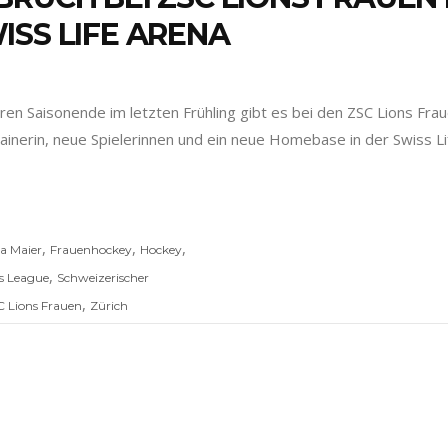
ISS LIFE ARENA
en Saisonende im letzten Frühling gibt es bei den ZSC Lions Fr
erin, neue Spielerinnen und ein neue Homebase in der Swiss Lif
,
,
,
na Maier
Frauenhockey
Hockey
,
s League
Schweizerischer
,
 Lions Frauen
Zürich