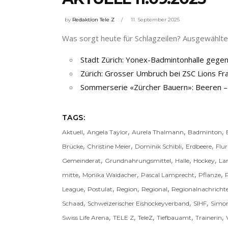
by
Redaktion Tele Z
11. September 2025
Was sorgt heute für Schlagzeilen? Ausgewählte 
Stadt Zürich: Yonex-Badmintonhalle gege
Zürich: Grosser Umbruch bei ZSC Lions Fr
Sommerserie «Zürcher Bauern»: Beeren – 
TAGS:
,
,
,
,
Aktuell
Angela Taylor
Aurela Thalmann
Badminton
,
,
,
,
Brücke
Christine Meier
Dominik Schibli
Erdbeere
Flur
,
,
,
,
Gemeinderat
Grundnahrungsmittel
Halle
Hockey
La
,
,
,
,
mitte
Monika Waidacher
Pascal Lamprecht
Pflanze
P
,
,
,
,
League
Postulat
Region
Regional
Regionalnachricht
,
,
,
Schaad
Schweizerischer Eishockeyverband
SIHF
Simon
,
,
,
,
,
Swiss Life Arena
TELE Z
TeleZ
Tiefbauamt
Trainerin