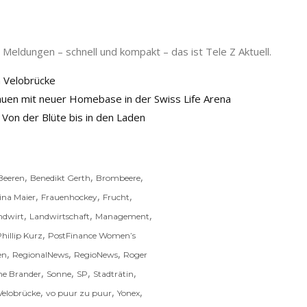
Meldungen – schnell und kompakt – das ist Tele Z Aktuell.
n Velobrücke
auen mit neuer Homebase in der Swiss Life Arena
Von der Blüte bis in den Laden
,
,
,
Beeren
Benedikt Gerth
Brombeere
,
,
,
ina Maier
Frauenhockey
Frucht
,
,
,
ndwirt
Landwirtschaft
Management
,
hillip Kurz
PostFinance Women’s
,
,
,
en
RegionalNews
RegioNews
Roger
,
,
,
,
e Brander
Sonne
SP
Stadträtin
,
,
,
Velobrücke
vo puur zu puur
Yonex