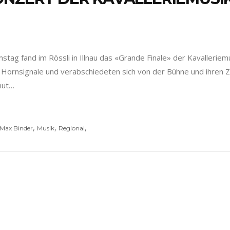
tag fand im Rössli in Illnau das «Grande Finale» der Kavalleriem
nd Hornsignale und verabschiedeten sich von der Bühne und ihren
mut…
,
,
,
Max Binder
Musik
Regional