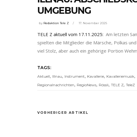
UMGEBUNG
by
Redaktion Tele Z
17. November 2025
TELE Z aktuell vom 17.11.2025:
Am letzten Sams
spielten die Mitglieder die Märsche, Polkas u
viel Stolz, aber auch ein gehörige Portion Weh
TAGS:
,
,
,
,
,
Aktuell
Illnau
Instrument
Kavallerie
Kavalleriemusik
,
,
,
,
Regionalnachrichten
RegioNews
Rössli
TELE Z
TeleZ
VORHERIGER ARTIKEL