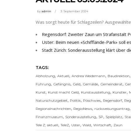
by
admin
3. September 2024
Was sorgt heute für Schlagzeilen? Ausgewählte 
Regensdorf: Zweiter Zaun um Strafanstalt P
Uster: Beim neuen «Schifflände-Park» soll e
Stadt Zürich: Sonderausstellung klärt über 
TAGS:
,
,
,
Abholzung
Aktuell
Andrea Weidemann
Baudirektion
,
,
,
,
,
Führung
Gefängnis
Geld
Gemälde
Gemeinderat
Gem
,
,
,
,
Kunst
Kunst macht Geld
Kunstausstellung
Künstler
,
,
,
,
Naturschutzgebiet
Politik
Pöschwies
Regensdorf
Reg
,
,
Regionalnachrichten
RegioNews
rückweisungsantrag
,
,
,
,
Finanzmuseum
Sonderausstellung
SP
Spielplatz
Sta
,
,
,
,
,
Tele Z; aktuell
TeleZ
Uster
Wald
Wirtschaft
Zaun