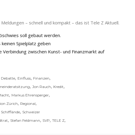
Meldungen – schnell und kompakt – das ist Tele Z Aktuell.
öschwies soll gebaut werden.
s keinen Spielplatz geben
die Verbindung zwischen Kunst- und Finanzmarkt auf
,
,
,
,
Debatte
Einfluss
Finanzen
,
,
,
einderatsitzung
Jon Rauch
Kredit
,
,
Macht
Markus Ehrensperger
,
,
ion Zürich
Regional
,
,
Schifflände
Schweizer
,
,
,
,
dtrat
Stefan Feldmann
SVP
TELE Z