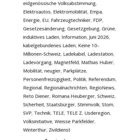
eidgenössische Volksabstimmung
,
Elektroautos
,
Elektromobilität
,
Empa
,
Energie
,
EU
,
Fahrzeugtechniker
,
FDP
,
Gesetzesänderung
,
Gesetzgebung
,
Grüne
,
induktives Laden
,
Information
,
Juni 2026
,
kabelgebundenes Laden
,
Keine 10-
Millionen-Schweiz
,
Ladekabel
,
Ladestation
,
Ladevorgang
,
Magnetfeld
,
Mathias Huber
,
Mobilität
,
neugier
,
Parkplätze
,
Personenfreizügigkeit
,
Politik
,
Referendum
,
Regional
,
Regionalnachrichten
,
RegioNews
,
Reto Diener
,
Romana Heuberger
,
Schweiz
,
Sicherheit
,
Staatsbürger
,
Stimmvolk
,
Stom
,
SVP
,
Technik
,
TELE
,
TELE Z
,
Usderegion
,
Volksinitiative
,
Weisse Parkfelder
,
Winterthur
,
Zivildienst