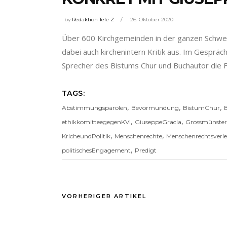
by
Redaktion Tele Z
26. Oktober 2020
Über 600 Kirchgemeinden in der ganzen Schweiz
dabei auch kirchenintern Kritik aus. Im Gesprä
Sprecher des Bistums Chur und Buchautor die Fr
TAGS:
,
,
,
Abstimmungsparolen
Bevormundung
BistumChur
B
,
,
ethikkomitteegegenKVI
GiuseppeGracia
Grossmünster
,
,
KricheundPolitik
Menschenrechte
Menschenrechtsverl
,
politischesEngagement
Predigt
VORHERIGER ARTIKEL