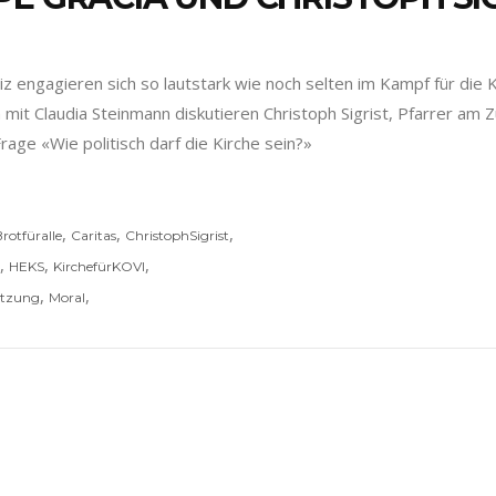
 engagieren sich so lautstark wie noch selten im Kampf für die 
ch mit Claudia Steinmann diskutieren Christoph Sigrist, Pfarrer a
age «Wie politisch darf die Kirche sein?»
,
,
,
rotfüralle
Caritas
ChristophSigrist
,
,
,
HEKS
KirchefürKOVI
,
,
etzung
Moral