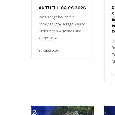
AKTUELL 06.08.2026
R
S
Was sorgt heute für
W
Schlagzeilen? Ausgewählte
W
Meldungen – schnell und
D
kompakt –
T
0
6. August 2026
T
M
6.