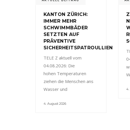
AKTUELL BEITRAG
AK
KANTON ZÜRICH:
Z
IMMER MEHR
N
SCHWIMMBÄDER
W
SETZTEN AUF
R
PRÄVENTIVE
S
SICHERHEITSPATROULLIEN
T
TELE Z aktuell vom
0
04.08.2026: Die
w
hohen Temperaturen
W
ziehen die Menschen ans
Wasser und
4.
4. August 2026