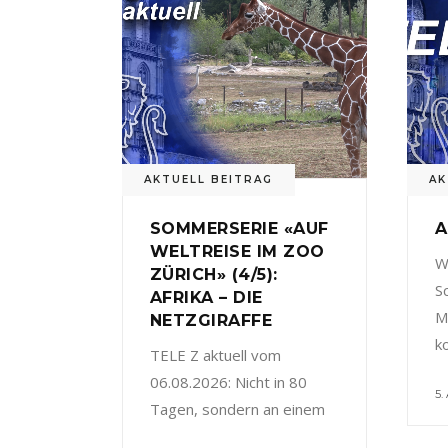
AKTUELL BEITRAG
AK
SOMMERSERIE «AUF
A
WELTREISE IM ZOO
W
ZÜRICH» (4/5):
S
AFRIKA – DIE
M
NETZGIRAFFE
k
TELE Z aktuell vom
06.08.2026: Nicht in 80
5.
Tagen, sondern an einem