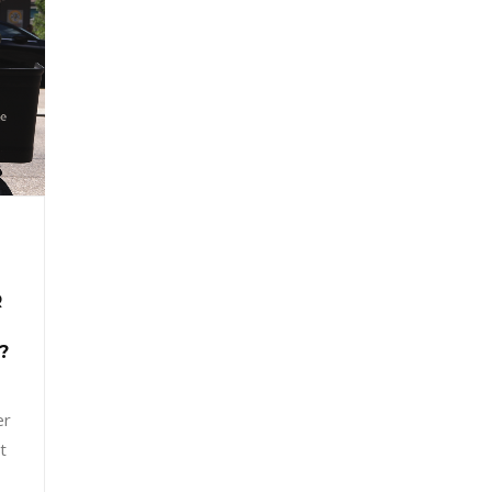
R
?
er
t